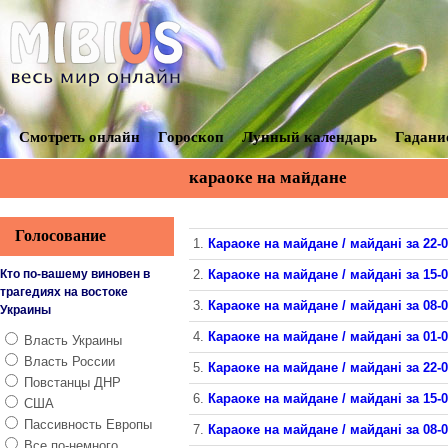
Смотреть онлайн
Гороскоп
Лунный календарь
Гадани
караоке на майдане
Голосование
1.
Караоке на майдане / майдані за 22-
Кто по-вашему виновен в
2.
Караоке на майдане / майдані за 15-
трагедиях на востоке
3.
Караоке на майдане / майдані за 08-
Украины
4.
Караоке на майдане / майдані за 01-
Власть Украины
Власть России
5.
Караоке на майдане / майдані за 22-
Повстанцы ДНР
6.
Караоке на майдане / майдані за 15-
США
Пассивность Европы
7.
Караоке на майдане / майдані за 08-
Все по-немного