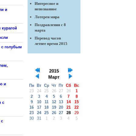
Интересное и
непознанное
ли и
Лотереи мира
Поздравления с 8
 курагой
марта
юсли
Перевод часов
летнее время 2015
г с голубым
лем,
2015
Март
ю и
Пн
Вт
Ср
Чт
Пт
Сб
Вс
23
24
25
26
27
28
1
2
3
4
5
6
7
8
9
10
11
12
13
14
15
 с
16
17
18
19
20
21
22
23
24
25
26
27
28
29
30
31
1
2
3
4
5
 с