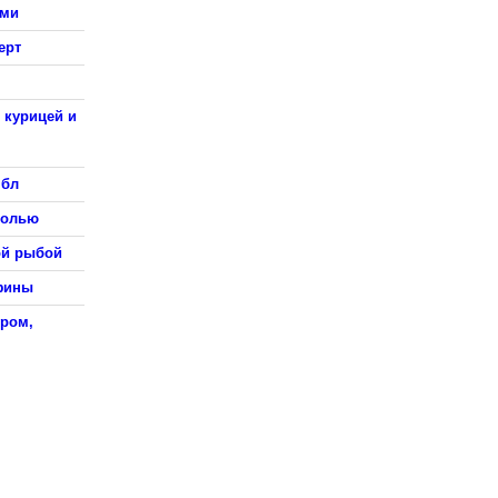
ами
ерт
 курицей и
мбл
солью
ой рыбой
ффины
ыром,