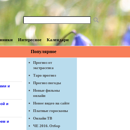
нники
Интересное
Календари
Популярное
Прогноз от
экстрасенса
Таро прогноз
Прогноз погоды
ами и
Новые фильмы
онлайн
Новое видео на сайте
вой и
Платные гороскопы
Онлайн ТВ
еем и
ЧЕ 2016. Отбор