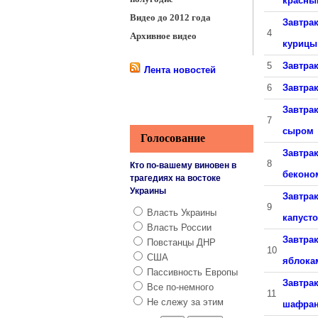
красны
Видео до 2012 года
Завтрак
4
Архивное видео
курицы
5
Завтрак
Лента новостей
6
Завтрак
Завтрак
7
сыром
Голосование
Завтрак
8
Кто по-вашему виновен в
беконо
трагедиях на востоке
Украины
Завтрак
9
Власть Украины
капуст
Власть России
Завтрак
Повстанцы ДНР
10
США
яблока
Пассивность Европы
Завтрак
Все по-немного
11
Не слежу за этим
шафра