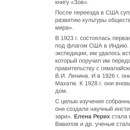
книгу «Зов».
После переезда в США супр
развитию культуры общест
мира».
В 1923 г. состоялась перв
под флагом США в Индию. 
экспедиции, им удалось вс
который поручил им перед
правительству с гималайс
В.И. Ленина. И в 1926 г. о
Махатм. К 1928 г. они внов
дом.
С целью изучения собранны
они создали научный инсти
зари».
Елена Рерих
стала 
Вавилов и др. ученые стал