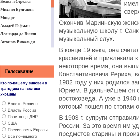
Белка и Стрелка
имел
Михаил Булгаков
свер
Моцарт
Окончив Мариинскую женск
Амадей Гофман
музыкальную школу г. Санк
Леонардо да Винчи
музыкальный слух.
Антонио Вивальди
В конце 19 века, она счита
Николай Коперник
красавицей и привлекала к
Оскар Уайльд
некоторое время, она выш
Герберт Уэллс
Голосование
Константиновича Рериха, в
Илья Муромец
1902 году у них родился з
Дон Жуан
Кто по-вашему виновен в
трагедиях на востоке
Юрием. В дальнейшем он о
Княжна Тараканова
Украины
востоковеда. А уже в 1940 
Юрий Гагарин
Власть Украины
который пошел по стопам о
Власть России
В 1903 г. супруги отправил
Повстанцы ДНР
США
России. За это время им у
Пассивность Европы
предметов старины и произ
Все по-немного