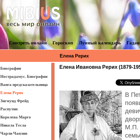
Смотреть онлайн
Гороскоп
Лунный календарь
Гадан
Елена Рерих
Елена Ивановна Рерих (1879-1955
Биографии
Нострадамус. Биография
Ванга предсказательница
Елена Рерих
В Пе
Зигмунд Фрейд
появ
Распутин
деви
Королева Марго
двор
Никола Тесла
М.П.
Чарли Чаплин
семь