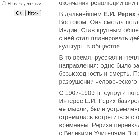
окончания революции они 
Не слежу за этим
В дальнейшем
Е.И. Рерих
н
Востоком. Она смогла погл
Индии. Став крупным обще
с ней стал планировать де
культуры в обществе.
В то время, русская интел
направления: одно было за
безысходность и смерть. П
разрушении человеческого 
С 1907-1909 гг. супруги по
Интерес Е.И. Рерих базир
ее мысли, были устремлен
стремилась встретиться с 
временем, Рерихи переехал
с Великими Учителями Вост