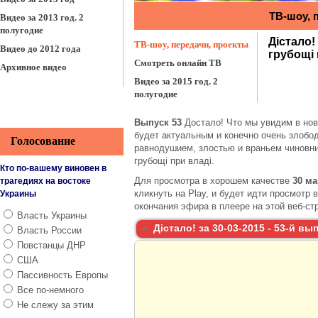
Видео за 2013 год. 2
полугодие
Видео до 2012 года
Архивное видео
Выпуск 53
Достало! Что мы увидим в нов
будет актуальным и конечно очень злобо
Голосование
равнодушием, злостью и враньем чиновни
грубощі при владі.
Кто по-вашему виновен в
Для просмотра в хорошем качестве
30 ма
трагедиях на востоке
кликнуть на Play, и будет идти просмотр 
Украины
окончания эфира в плеере на этой веб-стр
Власть Украины
Дістало! за 30-03-2015 - 53-й вы
Власть России
Повстанцы ДНР
США
Пассивность Европы
Все по-немного
Не слежу за этим