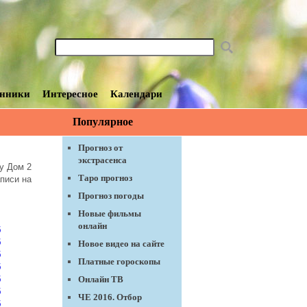
нники
Интересное
Календари
Популярное
Прогноз от
экстрасенса
у Дом 2
Таро прогноз
аписи на
Прогноз погоды
Новые фильмы
онлайн
5
5
Новое видео на сайте
5
Платные гороскопы
5
Онлайн ТВ
5
5
ЧЕ 2016. Отбор
5