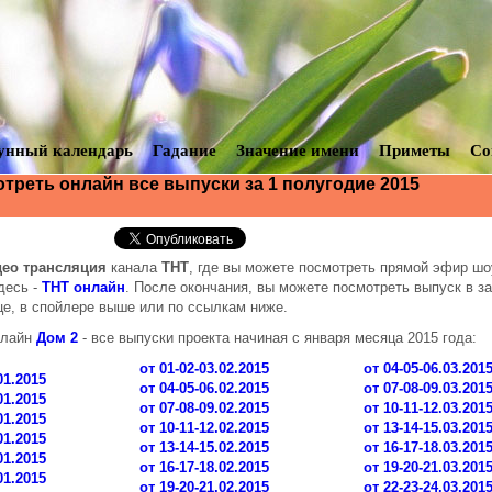
унный календарь
Гадание
Значение имени
Приметы
Со
отреть онлайн все выпуски за 1 полугодие 2015
ео трансляция
канала
ТНТ
, где вы можете посмотреть прямой эфир шо
десь -
ТНТ онлайн
. После окончания, вы можете посмотреть выпуск в з
це, в спойлере выше или по ссылкам ниже.
нлайн
Дом 2
- все выпуски проекта начиная с января месяца 2015 года:
от 01-02-03.02.2015
от 04-05-06.03.201
01.2015
от 04-05-06.02.2015
от 07-08-09.03.201
01.2015
от 07-08-09.02.2015
от 10-11-12.03.201
01.2015
от 10-11-12.02.2015
от 13-14-15.03.201
01.2015
от 13-14-15.02.2015
от 16-17-18.03.201
01.2015
от 16-17-18.02.2015
от 19-20-21.03.201
01.2015
от 19-20-21.02.2015
от 22-23-24.03.201