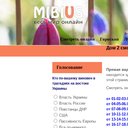
Смотреть онлайн
Гороскоп
Л
Дом 2 см
Голосование
Прямая вид
находится з
Кто по-вашему виновен в
этой страни
трагедиях на востоке
Смотреть о
Украины
Власть Украины
от 01-02-03.
Власть России
от 04-05-06.
от 07-08-09.
Повстанцы ДНР
от 10-11-12.
США
от 13-14-15.
Пассивность Европы
от 16-17-18.
Все по-немного