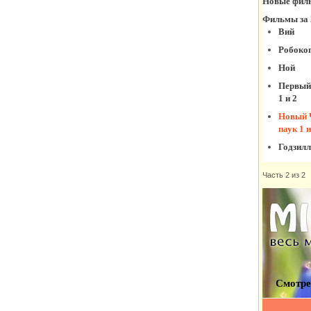
Голодные игры 3
Хочешь или нет?
Любит, не любит
Трэш
Исчезновение
Элеанор Ригби
Хоббит 3
Беглецы
Дракула
Континуум
Париж: Город
Часть 2 из 2
мертвых
Фильм 1
Несломленный
Путешествие
Гектора в поисках
счастья
Джон Уик
Фильмы за 2013 год
Фильмы за 2012 год