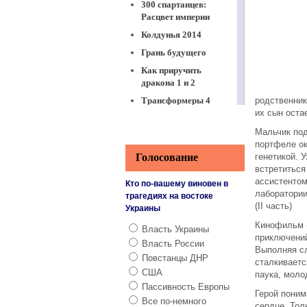
300 спартанцев:
Расцвет империи
Колдунья 2014
Грань будущего
Как приручить
дракона 1 и 2
Трансформеры 4
родственник
их сын оста
Мачо и ботан 1 и 2
Мальчик под
Тэмми
портфеле о
Миллион способов
Голосование
генетикой. 
потерять голову
встретиться
ассистентом
Кто по-вашему виновен в
Превосходство
лаборатории
трагедиях на востоке
Планета обезьян 1,
(II часть)
Украины
2 и 3
Кинофильм «
Власть Украины
Скорый «Москва-
приключений
Власть России
Россия»
Выполняя сл
Повстанцы ДНР
Чемпионы
сталкиваетс
США
паука, моло
Дивергент
Пассивность Европы
Герой поним
Кухня в Париже
Все по-немного
сердце. Тол