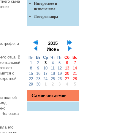
тнего сына
Интересное и
своих
непознанное
Лотереи мира
2015
астрофе, а
Июнь
его отца. В
Пн
Вт
Ср
Чт
Пт
Сб
Вс
ментальной
1
2
3
4
5
6
7
 решает
8
9
10
11
12
13
14
омится с
15
16
17
18
19
20
21
секретной
22
23
24
25
26
27
28
29
30
1
2
3
4
5
Самое читаемое
ии полной
илд.
нно
 Человека-
ила его
ние он не