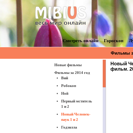
Смотреть онлайн
Гороскоп
Л
Фильмы за
Новый Че
Новые фильмы
фильм. 2
Фильмы за 2014 год
Вий
Робокоп
Ной
Первый мститель
1 и 2
Новый Человек-
паук 1 и 2
Годзилла