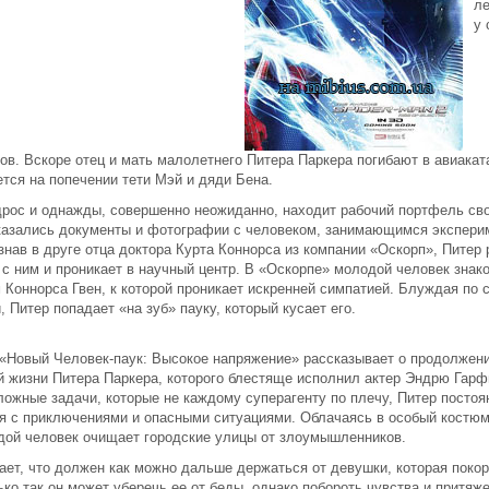
ле
у 
ов. Вскоре отец и мать малолетнего Питера Паркера погибают в авиакат
ется на попечении тети Мэй и дяди Бена.
рос и однажды, совершенно неожиданно, находит рабочий портфель сво
казались документы и фотографии с человеком, занимающимся экспери
Узнав в друге отца доктора Курта Коннорса из компании «Оскорп», Питер
 с ним и проникает в научный центр. В «Оскорпе» молодой человек знак
 Коннорса Гвен, к которой проникает искренней симпатией. Блуждая по 
, Питер попадает «на зуб» пауку, который кусает его.
Новый Человек-паук: Высокое напряжение» рассказывает о продолжен
 жизни Питера Паркера, которого блестяще исполнил актер Эндрю Гарф
ожные задачи, которые не каждому суперагенту по плечу, Питер постоя
я с приключениями и опасными ситуациями. Облачаясь в особый костюм
дой человек очищает городские улицы от злоумышленников.
ает, что должен как можно дальше держаться от девушки, которая покор
ько так он может уберечь ее от беды, однако побороть чувства и притяже