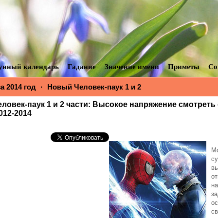
унный календарь
Гадание
Значение имени
Приметы
Со
 2014 год
·
Новый Человек-паук 1 и 2
ловек-паук 1 и 2 части: Высокое напряжение смотреть
012-2014
М
су
в
от
на
за
о
св