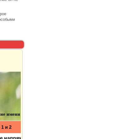
рое
 особыми