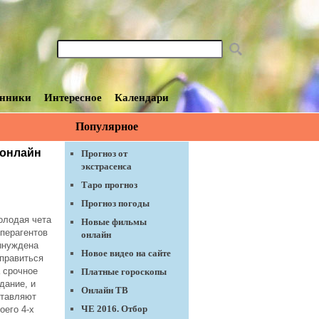
нники
Интересное
Календари
Популярное
 онлайн
Прогноз от
экстрасенса
Таро прогноз
Прогноз погоды
олодая чета
Новые фильмы
перагентов
онлайн
ынуждена
Новое видео на сайте
правиться
 срочное
Платные гороскопы
дание, и
Онлайн ТВ
ставляют
ЧЕ 2016. Отбор
оего 4-х