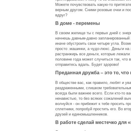
Можете почувствовать какую-то притягате
верным другом. Сними розовые очки и пос
вдруг?
В доме - перемены
В своем жилище ты с первых дней с эне
начнешь давным-давно запланированный 
иначе обустроить свои четыре угла. Возм
просто .машинки, а чудо-люкс. Деньги на
растранжирь все деньги, которые лежали 
половине года может случиться так, что 
отправитесь вдаль. Будет здорово!
Преданная дружба – это то, что
В обществе вас, как правило, любят и ув
раздраженными, слишком требовательным
всегда были важнее всего. Если кто-то в
ненавистью, то без всяких сожалений выче
волнуйся - он прибежит к тебе просить п
сплетники, попробуй простить его. Во вт
друзей и единомышленников.
В работе сделай местечко для 