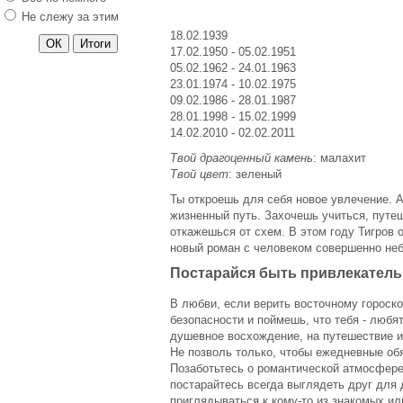
Не слежу за этим
18.02.1939
17.02.1950 - 05.02.1951
05.02.1962 - 24.01.1963
23.01.1974 - 10.02.1975
09.02.1986 - 28.01.1987
28.01.1998 - 15.02.1999
14.02.2010 - 02.02.2011
Твой драгоценный камень
: малахит
Твой цвет
: зеленый
Ты откроешь для себя новое увлечение. 
жизненный путь. Захочешь учиться, путе
откажешься от схем. В этом году Тигров 
новый роман с человеком совершенно неб
Постарайся быть привлекател
В любви, если верить восточному гороско
безопасности и поймешь, что тебя - любят
душевное восхождение, на путешествие и
Не позволь только, чтобы ежедневные обя
Позаботьтесь о романтической атмосфере
постарайтесь всегда выглядеть друг для
приглядываться к кому-то из знакомых ил