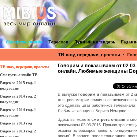
Смотреть онлайн
Гороскоп
Лунный календарь
Гадани
ТВ-шоу, передачи, проекты
·
Гов
от 02-03-2015 с Леонидом Закоша
Говорим и показываем от 02-03
Бориса Немцова
ТВ-шоу, передачи, проекты
онлайн. Любимые женщины Бо
Смотреть онлайн ТВ
Видео за 2015 год. 1
полугодие
В выпуске
Говорим и показываем
от 2 м
Видео за 2014 год. 2
дня, рассмотрим причины ее возникновени
полугодие
это сделать штат работников телеканал
Видео за 2014 год. 1
Любимые женщины Бориса Немцова.
полугодие
Здесь вы можете
смотреть онлайн
в сво
Видео за 2013 год
показываем 02-03-2015. Прямая трансляци
экраны телевизоров проект с понедельник
Видео за 2013 год. 2
время). В записи, после трансляции, про
полугодие