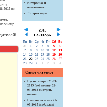
мма с
Интересное и
дит в
непознанное
06-2015
не
Лотереи мира
граммы
киевскому
2015
дителей!
Сентябрь
Пн
Вт
Ср
Чт
Пт
Сб
Вс
31
1
2
3
4
5
6
7
8
9
10
11
12
13
14
15
16
17
18
19
20
21
22
23
24
25
26
27
28
29
30
1
2
3
4
Самое читаемое
Пусть говорят 21-09-
2015 (добавлен) - 22-
09-2015 смотреть
онлайн
Наедине со всеми 21-
09-2015 (добавлен)