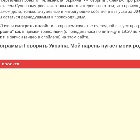
серьезный проект от телеканала "Украина" - «Говорить Україна». Програ
ксеем Сухановым расскажет вам много интересного о том, что происхо
самом деле, только актуальные и интригующие события в выпуске за
30-
м остаться равнодушными к происходящему.
30 июня
смотреть онлайн
и в хорошем качестве очередной выпуск про
краина"
как в прямой трансляции (с понедельника по пятницу в 19:20 по 
к и в записи (видео в спойлере) на этом сайте.
ограммы Говорить Україна. Мой парень пугает моих ро
 проекта