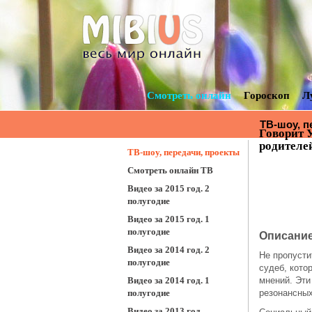
Смотреть онлайн
Гороскоп
Л
ТВ-шоу, п
Говорит 
смотреть 
родителе
ТВ-шоу, передачи, проекты
Смотреть онлайн ТВ
Видео за 2015 год. 2
полугодие
Видео за 2015 год. 1
полугодие
Описание
Видео за 2014 год. 2
Не пропусти
полугодие
судеб, кото
Видео за 2014 год. 1
мнений. Эти
полугодие
резонансных
Видео за 2013 год