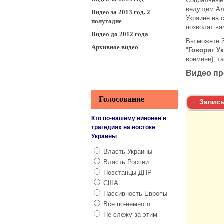
Социальный 
ведущим Але
Видео за 2013 год. 2
Украине на 
полугодие
позволят ва
Видео до 2012 года
Вы можете 
Архивное видео
"
Говорит У
времени), та
Видео пр
Голосование
Запись
Кто по-вашему виновен в
трагедиях на востоке
Украины
Власть Украины
Власть России
Повстанцы ДНР
США
Пассивность Европы
Все по-немного
Не слежу за этим