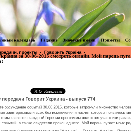
унный календарь
Гадание
Значение имени
Приметы
Со
ередачи, проекты
·
Говорить Україна
·
Говорит Украина за 
Украина за 30-06-2015 смотреть онлайн. Мой парень пуга
онлайн. Мой парень пугает моих родителей!
й!
 передачи Говорит Украина - выпуск 774
те обсуждение событий 30.06.2015, которые затронули множество челов
рые заинтересовали всех без исключения и насчет которых появилось м
 темы касаются каждого! Героями программы являются участники разли
 событий, а также свидетели происшедшего. Мой парень пугает моих ро