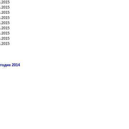
6.2015
6.2015
6.2015
6.2015
6.2015
6.2015
6.2015
6.2015
6.2015
угодие 2014