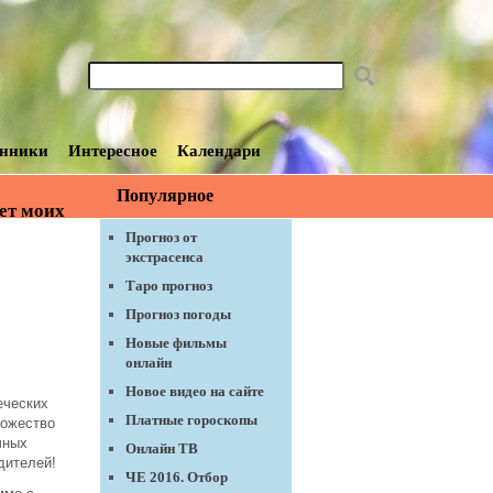
нники
Интересное
Календари
Популярное
30-06-2015
ет моих
Прогноз от
экстрасенса
Таро прогноз
Прогноз погоды
Новые фильмы
онлайн
Новое видео на сайте
еческих
Платные гороскопы
ножество
чных
Онлайн ТВ
дителей!
ЧЕ 2016. Отбор