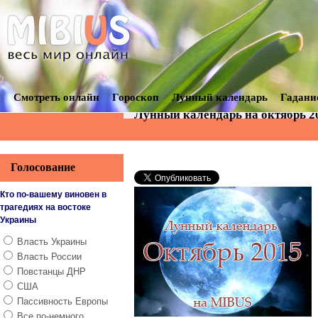
Смотреть онлайн
Гороскоп
Лунный календарь
Гадани
Лунный календарь на октябрь 20
Голосование
Кто по-вашему виновен в
трагедиях на востоке
Украины
Власть Украины
Власть России
Повстанцы ДНР
США
Пассивность Европы
Все по-немного