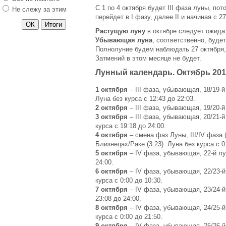
С 1 по 4 октября будет III фаза луны, пот
Не слежу за этим
перейдет в I фазу, далее II и начиная с 2
Растущую луну
в октябре следует ожидат
Убывающая луна
, соответственно, будет
Полнолуние будем наблюдать 27 октября, 
Затмений в этом месяце не будет.
Лунный календарь. Октябрь 20
1 октября
– III фаза, убывающая, 18/19-й
Луна без курса с 12:43 до 22:03.
2 октября
– III фаза, убывающая, 19/20-й
3 октября
– III фаза, убывающая, 20/21-й
курса с 19:18 до 24:00.
4 октября
– смена фаз Луны, III/IV фаза 
Близнецах/Раке (3:23). Луна без курса с 0
5 октября
– IV фаза, убывающая, 22-й лун
24:00.
6 октября
– IV фаза, убывающая, 22/23-й 
курса с 0:00 до 10:30.
7 октября
– IV фаза, убывающая, 23/24-й 
23:08 до 24:00.
8 октября
– IV фаза, убывающая, 24/25-й 
курса с 0:00 до 21:50.
9 октября
– IV фаза, убывающая, 25/26-й 