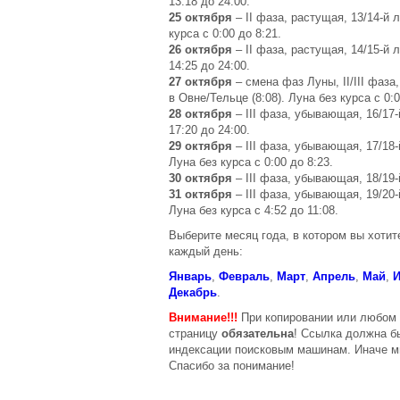
13:18 до 24:00.
25 октября
– II фаза, растущая, 13/14-й 
курса с 0:00 до 8:21.
26 октября
– II фаза, растущая, 14/15-й 
14:25 до 24:00.
27 октября
– смена фаз Луны, II/III фаза
в Овне/Тельце (8:08). Луна без курса с 0:0
28 октября
– III фаза, убывающая, 16/17-
17:20 до 24:00.
29 октября
– III фаза, убывающая, 17/18-
Луна без курса с 0:00 до 8:23.
30 октября
– III фаза, убывающая, 18/19-
31 октября
– III фаза, убывающая, 19/20-
Луна без курса с 4:52 до 11:08.
Выберите месяц года, в котором вы хоти
каждый день:
Январь
,
Февраль
,
Март
,
Апрель
,
Май
,
Декабрь
.
Внимание!!!
При копировании или любом д
страницу
обязательна
! Ссылка должна б
индексации поисковым машинам. Иначе м
Спасибо за понимание!