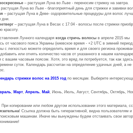
 воскресенье
– растущая Луна во Льве - переносим стрижку на завтра.
 растущая Луна во Льве - благоприятный день для стрижки и завивки во
ля
– растущая Луна в Деве- оздоровительные процедуры для волос лучш
и дни.
четверг
– растущая Луна в Весах с 17:04 - волосы после стрижки приобр
ю красоту.
оставления Лунного календаря
когда стричь волосы
в апреле 2015 мы
сь от часового пояса Украины (киевское время - +2 UTC в зимний период
 вы с легкостью можете определить время и для своего региона прожива
 добавить или отнять количество часов от указанного в нашем календаре
 с вашим часовым поясом. Хотя, это вряд ли потребуется, так как здесь
времени суток. Календарь рассчитан на определение удачных дней, а не 
ос.
ендарь стрижки волос на 2015 год
по месяцам. Выберите интересующ
враль
,
Март
,
Апрель
,
Май
, Июнь, Июль, Август, Сентябрь, Октябрь, Но
!
При копировании или любом другом использовании этого материала, сс
язательна
! Ссылка должна быть гиперактивной, видна пользователям и
поисковым машинам. Иначе мы вынуждены будем отстаивать свои автор
понимание!