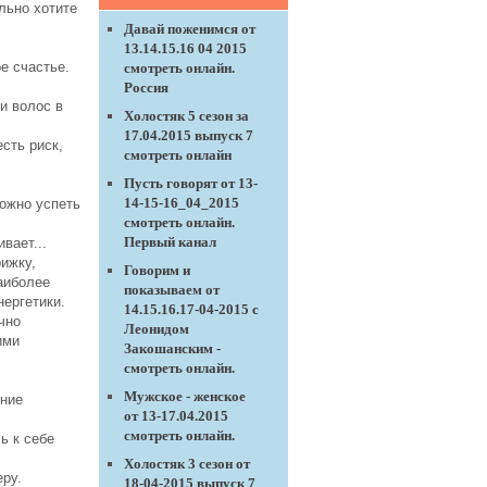
льно хотите
Давай поженимся от
13.14.15.16 04 2015
е счастье.
смотреть онлайн.
Россия
и волос в
Холостяк 5 сезон за
17.04.2015 выпуск 7
сть риск,
смотреть онлайн
Пусть говорят от 13-
.
14-15-16_04_2015
можно успеть
смотреть онлайн.
Первый канал
вает...
рижку,
Говорим и
наиболее
показываем от
нергетики.
14.15.16.17-04-2015 с
чно
Леонидом
ими
Закошанским -
смотреть онлайн.
Мужское - женское
ение
от 13-17.04.2015
смотреть онлайн.
ь к себе
Холостяк 3 сезон от
еру.
18-04-2015 выпуск 7