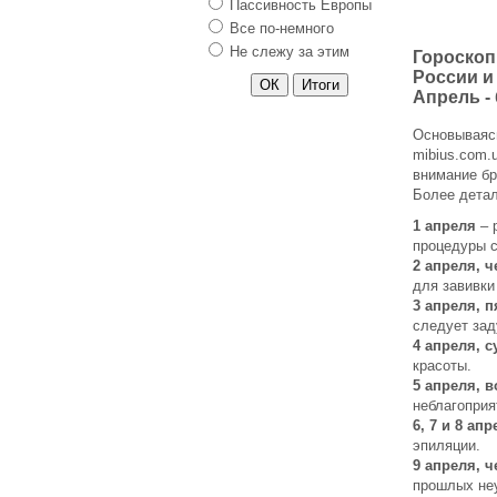
Пассивность Европы
Все по-немного
Не слежу за этим
Гороскоп
России и
Апрель -
Основываясь
mibius.com.
внимание бр
Более детал
1 апреля
– 
процедуры с
2 апреля, ч
для завивки
3 апреля, 
следует зад
4 апреля, с
красоты.
5 апреля, 
неблагоприя
6, 7 и 8 апр
эпиляции.
9 апреля, ч
прошлых не