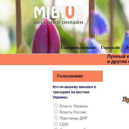
Смотреть онлайн
Гороскоп
Л
Лунный к
и другие
Голосование
Кто по-вашему виновен в
трагедиях на востоке
Украины
Власть Украины
Власть России
Повстанцы ДНР
США