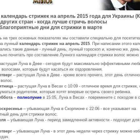
 календарь стрижек на апрель 2015 года
для Украины (К
 других стран - когда лучше стричь волосы
 благоприятные дни для стрижки в марте
 на трех основных показателях мы составили специально для посетите
ua лунный
календарь стрижек на апрель 2015
. При написании этого кал
ались такие данные - лунный день, лунный гороскоп и, конечно же, день
ьно почитать про составление Лунного календаря стрижки волос можно
растущая Луна в Деве - сегодня будут максимально эффективными люб
 волосами, которые будут касаться их оздоровления.
етверг
– растущая Луна в Деве - кроме всего прочего, этот день отличн
 волос.
пятница
– растущая Луна в Весах с 10:09 - отличное время для стрижек,
уматься родителям, которые хотят впервые остричь своего ребенка.
уббота
–
полнолуние
в 15:05, Луна в Весах - повремените с походом в 
воскресенье
– убывающая Луна в Скорпионе с 22:06 - все указывает на
тный день для стрижки волос.
еля
– убывающая Луна - период замедленной активности - подходит для
етверг
– убывающая Луна - в этот день недели через стрижку можно изб
удач.