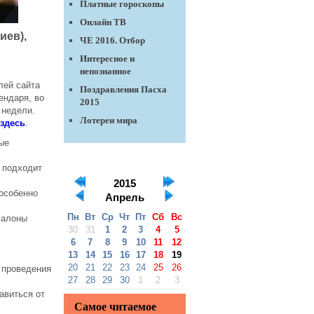
Платные гороскопы
Онлайн ТВ
иев),
ЧЕ 2016. Отбор
Интересное и
непознанное
лей сайта
Поздравления Пасха
ендаря, во
2015
 недели.
Лотереи мира
здесь
.
ые
о подходит
2015
 особенно
Апрель
Пн
Вт
Ср
Чт
Пт
Сб
Вс
салоны
30
31
1
2
3
4
5
6
7
8
9
10
11
12
13
14
15
16
17
18
19
20
21
22
23
24
25
26
 проведения
27
28
29
30
1
2
3
авиться от
Самое читаемое