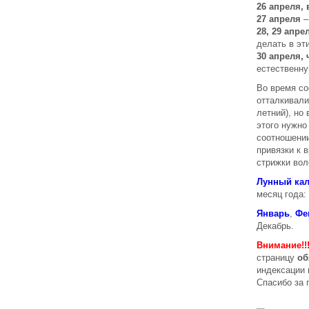
26 апреля,
27 апреля
–
28, 29 апре
делать в эт
30 апреля, 
естественну
Во время с
отталкивали
летний), но
этого нужно
соотношении
привязки к 
стрижки вол
Лунный кал
месяц года:
Январь
,
Фе
Декабрь.
Внимание!!
страницу
об
индексации 
Спасибо за 