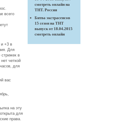
смотреть онлайн на
лос.
ТНТ. Россия
е всего
Битва экстрасенсов
15 сезон на ТНТ
етут
выпуск от 18.04.2015
смотреть онлайн
 и +3 в
ния. Для
 стрижек в
 нет четкой
часов, для
ий вас
ябрь,
ылка на эту
 открыта для
ские права.