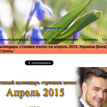
19.04.
20
15
унный календарь
Гадание
Значение имени
Приметы
Со
алендарь стрижек волос на апрель 2015. Украина (Киев)
 страны