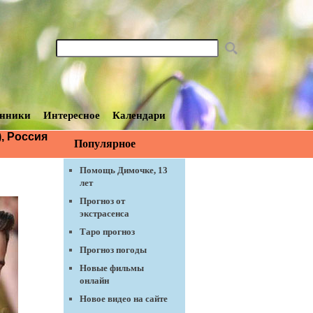
нники
Интересное
Календари
, Россия
Популярное
Помощь Димочке, 13
лет
Прогноз от
экстрасенса
Таро прогноз
Прогноз погоды
Новые фильмы
онлайн
Новое видео на сайте