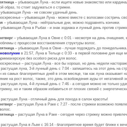
 пятница
– убывающая Луна - если ищите новые знакомство или кардина
ой образ, то стоит задуматься о стрижке.
 убывающая Луна - не совсем удачный день.
 воскресенье – убывающая Луна - можно вместе с волосами состричь сво
ля
– убывающая Луна - нейтральные дни, можно подравнять кончики.
 убывающая Луна в Рыбах - и знак зодиака и лунный день против стрижк
четверг
– убывающая Луна в Овне с 0:01 - несмотря на день очищения, е
роблемы с процессом восстановления структуры волос.
 пятница
– убывающая Луна в Овне - лучше подождать до понедельника
новолуние
в 21:57, Луна в Тельце с 0:33 - в первой половине дня еще 
арикмахерскую без особого риска для волос.
 воскресенье – растущая Луна - все бы хорошо, но день недели насторажи
 растущая луна, 3-й лунный день с 7:04 - запишитесь на этот день на ст
н из самых благоприятных дней в этом месяце, так как луна оказывает 
яние на рост волос, также, это день освобождения ауры от негативной э
 растущая луна, 4-й лунный день с 7:46 - а сегодня можно не только уда
трижку, но и таким образом избавиться от плохих связей с энергетическ
 растущая Луна - отличный день для похода в салон красоты!
четверг
– растущая Луна в Раке с 7:27 - после стрижки возможно появл
волос.
 пятница
– растущая Луна в Раке - сегодня через стрижку можно привлеч
 растущая Луна в Льве с 16:14 - благоприятное время будет ближе к веч