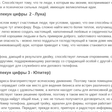
. Способствует тому, что те люди, к которым мы звоним, воспринимают 
ых и психически сильных людей, имеющих великолепные идеи.
опекун цифры 2 - Луна)
ислом живут счастливые люди, при условии, однако, что они способны 
ющую тут атмосферу. Ведь сложно найти место более теплое, излучаю
т легко можно создать настоящий, наполненный любовью и сердечность
етей хорошими людьми и быть примером доброго, заботливого человека.
я опасность - можно легко поддаться господствующей в таком доме не
знеживающей) ауре, которая приводит к тому, что человек становится м
она, дающий в результате двойку, способствует личным откровениям,
 другими, поддерживающему разговору со страдающей особой с другой 
подходит для служебного или делового телефона.
опекун цифры 3 - Юпитер)
дреса благоприятствует всяческому движению. Поэтому такое помещен
 оправдает себя как место для ведения бизнеса или встреч различного 
ходят сюда с удовольствием, а жители находят силы для интенсивной д
обствует также решению проблем, поэтому в таком месте царит покой и 
труда найдут общий язык, у них не только получается договориться, но 
 Номер телефона, дающий тройку, идеален для фирмы, которая работает
 или туризма. Передает, прежде всего, приятную и радостную информа