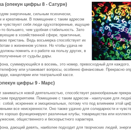
а (опекун цифры 8 - Сатурн)
юдям энергичным, сильным психически,
 и креативным. В помещении с таким адресом
же чувствуют себя люди одухотворенные, ищущие
о-то большего, чем удобная стабильность. Зато
вующие в хозяйственной сфере, практичные,
свою пристань. Ведь восьмерка способствует их
ботам о жизненном успехе. Но чтобы удача не
 должны помнить и о работе на пользу других, в
 полученные от судьбы дары.
она, суммирующийся в восемь, это номер, превосходный для каждого, 
 телефону или улаживает вопросы, особенно финансовые. Прекрасно оп
арде, канцелярии или театральной кассе.
(опекун цифры 9 - Марс)
 заниматься новой деятельностью, способствует разнообразным прекр
ским предприятиям. Помещение с таким адресом - наилучшее для люде
с собой, искренних и эмоциональных, потому что под влиянием этой ци
явными все неискренности. Оно также удачно для солидарности и чувст
те хорошо функционируют различные клубы, товарищества или коллект
ужеские, общественного и бескорыстного характера.
она, дающий девять, наиболее подходит для творческих людей, энерг