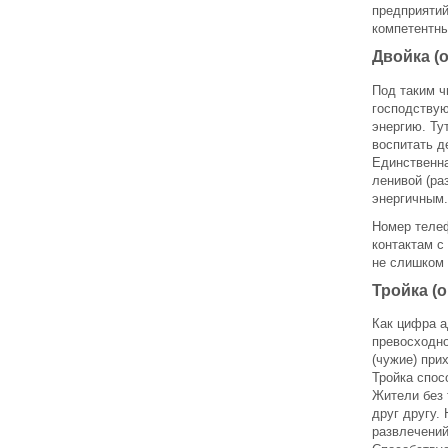
предприятий
компетентн
Двойка (
Под таким ч
господству
энергию. Ту
воспитать д
Единственна
ленивой (ра
энергичным.
Номер телеф
контактам с
не слишком 
Тройка (
Как цифра а
превосходно
(чужие) при
Тройка спос
Жители без 
друг другу.
развлечений