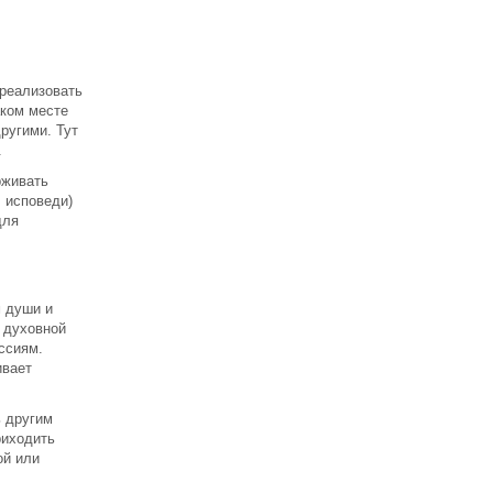
 реализовать
аком месте
ругими. Тут
.
рживать
 исповеди)
для
 души и
 духовной
ссиям.
ивает
ь другим
риходить
ой или