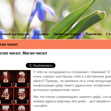
унный календарь
Гадание
Значение имени
Приметы
Со
гия чисел
гия чисел. Магия чисел
У тебя не складываются отношения с близкими? А 
очень хорошо чувствуешь себя в собственном дом
офисе? Проверь, не виновата ли в этом неподход
конфигурация цифр твоего адреса или телефонног
используя нумерологию чисел.
Нас постоянно сопровождают шеренги цифр, сос
номера адреса квартиры или дома, - доставшиеся
случайно...