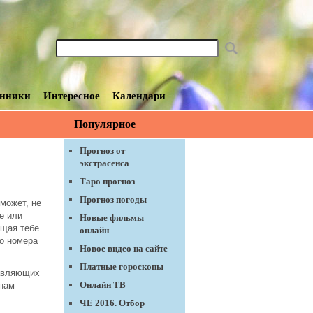
нники
Интересное
Календари
Популярное
Прогноз от
экстрасенса
Таро прогноз
Прогноз погоды
может, не
е или
Новые фильмы
ящая тебе
онлайн
о номера
Новое видео на сайте
Платные гороскопы
тавляющих
Онлайн ТВ
 нам
ЧЕ 2016. Отбор