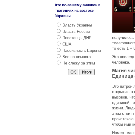
Кто по-вашему виновен в
трагедиях на востоке
Украины
Власть Украины
Власть России
получилось 
Повстанцы ДНР
телефонного 
США
то есть 1 + 8
Пассивность Европы
Все по-немного
Это последн
человека.
Не слежу за этим
Магия чи
Единица 
Это патрон 
открытию в 
вызовов, чт
единицей - 
жизни. Люди
этом стоит 
проистекающ
чтобы ими к
Номер телеф