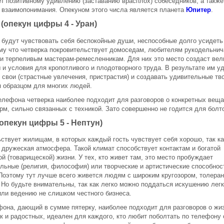
т позитивному удивлению (заставанию врасплох) собеседников, а также
взаимопонимания. Опекуном этого числа является планета
Юпитер
.
(опекун цифры 4 - Уран)
 будут чувствовать себя беспокойные души, неспособные долго усидеть
му что четверка покровительствует домоседам, любителям рукодельнич
и терпеливым мастерам-ремесленникам. Для них это место создаст ве
 и условия для кропотливого и плодотворного труда. В результате им у
 свои (страстные увлечения, пристрастия) и создавать удивительные тв
 образцом для многих людей.
елефона четверка наиболее подходит для разговоров о конкретных веща
м, сильно связанных с техникой. Зато совершенно не годится для болт
(опекун цифры 5 - Нептун)
ствует жилищам, в которых каждый гость чувствует себя хорошо, так ка
 дружеская атмосфера. Такой климат способствует контактам и богатой
й (товарищеской) жизни. У тех, кто живет там, это место пробуждает
льные (религия, философия) или творческие и артистические способнос
Поэтому тут лучше всего живется людям с широким кругозором, толера
 Но будьте внимательны, так как легко можно поддаться искушению лег
или ведению не слишком честного бизнеса.
она, дающий в сумме пятерку, наиболее подходит для разговоров о жиз
ак и радостных, идеален для каждого, кто любит поболтать по телефону 