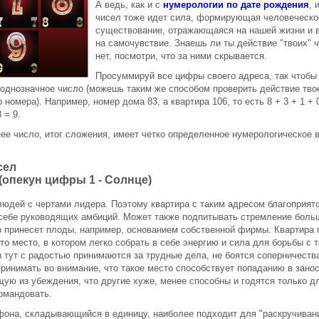
А ведь, как и с
нумерологии по дате рождения
, 
чисел тоже идет сила, формирующая человеческо
существование, отражающаяся на нашей жизни и
на самочувствие. Знаешь ли ты действие "твоих" 
нет, посмотри, что за ними скрывается.
Просуммируй все цифры своего адреса, так чтобы 
однозначное число (можешь таким же способом проверить действие тво
номера). Например, номер дома 83, а квартира 106, то есть 8 + 3 + 1 + 0
 = 9.
ее число, итог сложения, имеет четко определенное нумерологическое 
сел
(опекун цифры 1 - Солнце)
людей с чертами лидера. Поэтому квартира с таким адресом благоприят
себе руководящих амбиций. Может также подпитывать стремление боль
о принесет плоды, например, основанием собственной фирмы. Квартира 
это место, в котором легко собрать в себе энергию и сила для борьбы с 
 тут с радостью принимаются за трудные дела, не боятся соперничества
принимать во внимание, что такое место способствует попаданию в зано
ую из убеждения, что другие хуже, менее способны и годятся только дл
омандовать.
она, складывающийся в единицу, наиболее подходит для "раскручиван