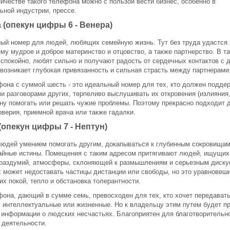
ичестве такого телефона можно с пользой вести бизнес, особенно в
ьной индустрии, прессе.
 (опекун цифры 6 - Венера)
ый номер для людей, любящих семейную жизнь. Тут без труда удастся
му мудрое и доброе материнство и отцовство, а также партнерство. В т
спокойно, любят сильно и получают радость от сердечных контактов с д
 возникает глубокая привязанность и сильная страсть между партнерами
она с суммой шесть - это идеальный номер для тех, кто должен подде
 разговорами других, терпеливо выслушивать их откровения (излияния,
ну помогать или решать чужие проблемы. Поэтому прекрасно подходит 
верия, приемной врача или также гадалки.
(опекун цифры 7 - Нептун)
юдей умением помогать другим, докапываться к глубинным сокровищам
айные истины. Помещения с таким адресом притягивают людей, ищущих
 раздумий, атмосферы, склоняющей к размышлениям и серьезным диску
х может недоставать частицы дистанции или свободы, но это уравновеш
их покой, тепло и обстановка толерантности.
она, дающий в сумме семь, превосходен для тех, кто хочет передават
, интеллектуальные или жизненные. Но к владельцу этим путем будет п
 информации о людских несчастьях. Благоприятен для благотворительн
 деятельности.