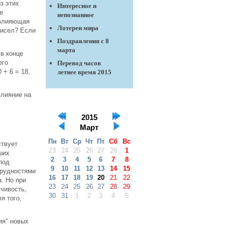
из этих
Интересное и
е
непознанное
 влияющая
Лотереи мира
чисел? Если
Поздравления с 8
марта
в конце
его
Перевод часов
 + 6 = 18,
летнее время 2015
влияние на
2015
Март
Пн
Вт
Ср
Чт
Пт
Сб
Вс
ствует
23
24
25
26
27
28
1
ших
2
3
4
5
6
7
8
под
9
10
11
12
13
14
15
трудностями
16
17
18
19
20
21
22
. Но при
23
24
25
26
27
28
29
счивость,
30
31
1
2
3
4
5
я того,
ия" новых