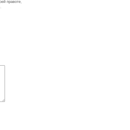
оей правоте,
.