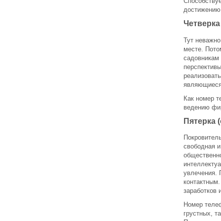
Способствуе
достижению 
Четверка 
Тут неважно
месте. Пото
садовникам 
перспективы
реализовать
являющиеся
Как номер т
ведению фир
Пятерка 
Покровитель
свободная и
общественно
интеллектуа
увлечения. 
контактным.
заработков 
Номер телеф
грустных, т