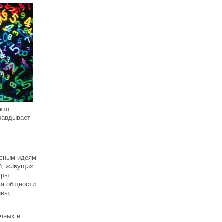
кто
равдывает
асным идеям
й, живущих
фры
ва общности.
ивы,
ичных и