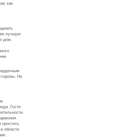
нас как
оценить
щее лучшую
ю дом,
много
енее
 сердечным
стороны. Но
ие
рода. Гости
еятельности.
гармония.
и простить
 в области
цию.