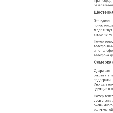
При посредн
развлекател
Шестерка
Это идеальн
по-настояще
люди живут 
также легко
Номер телеф
телефонными
и по телефо
телефона до
Семерка 
Одаривает л
открывать т
поддержки,
Иногда в ни
царящий в н
Номер телеф
свои знания
очень много
религиозной