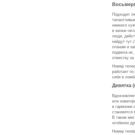
Восьмерк
Подходит л
талантливым
немного ху
в жизни чег
люди, дейст
найдут тут 
планам и за
подвела их,
отместку за
Номер телеф
работает по
себя в ломб
Девятка 
Вдохновляет
или новатор
в гармонии 
становятся 
В таком мес
особенно др
Номер телеф