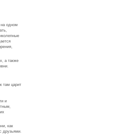
 на одном
ать,
ликолепные
дается
орения,
х, а также
овни.
к там царит
ти и
нтным,
ких
ни, как
с друзьями.