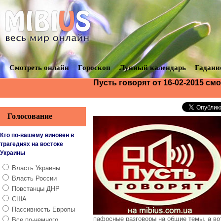
Смотреть онлайн
Гороскоп
Лунный календарь
Гадани
Пусть говорят от 16-02-2015 см
Голосование
Кто по-вашему виновен в
трагедиях на востоке
Украины
Власть Украины
Власть России
Повстанцы ДНР
США
Пассивность Европы
пафосные разговоры на общие темы, а во
Все по-немного