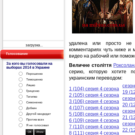
удалена или просто не 
загрузка...
комментариях чуть ниже и 
Голосование
видео на рабочий или помож
За кого вы голосовали на
Величне століття
Роксолан
выборах 2014 в Украине
серию, которую хотите п
Порошенко
украинским переводом:
Тимошенко
сезо
Ляшко
1 (104) серия 4 сезона
Гриценко
19 (1
2 (105) серия 4 сезона
Тигипко
сезо
3 (106) серия 4 сезона
Симоненко
20 (1
4 (107) серия 4 сезона
Добкин
сезо
5 (108) серия 4 сезона
Другой кандидат
21 (1
Против всех
6 (109) серия 4 сезона
сезо
Я не голосовал
7 (110) серия 4 сезона
22 (1
8 (111) серия 4 сезона