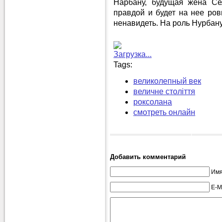
Нарбану, будущая жена Се
правдой и будет на нее ров
ненавидеть. На роль Нурбан
Загрузка...
Tags:
великолепный век
величне століття
роксолана
смотреть онлайн
Добавить комментарий
Имя
E-M