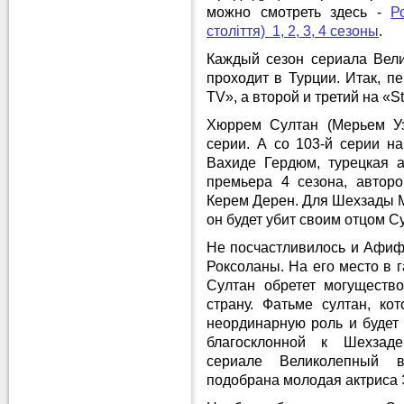
можно смотреть здесь -
Р
століття) 1, 2, 3, 4 сезоны
.
Каждый сезон сериала Вели
проходит в Турции. Итак, п
TV», а второй и третий на «S
Хюррем Султан (Мерьем Уз
серии. А со 103-й серии н
Вахиде Гердюм, турецкая а
премьера 4 сезона, авторо
Керем Дерен. Для Шехзады Му
он будет убит своим отцом 
Не посчастливилось и Афифе
Роксоланы. На его место в 
Султан обретет могуществ
страну. Фатьме султан, ко
неординарную роль и будет 
благосклонной к Шехза
сериале Великолепный в
подобрана молодая актриса 