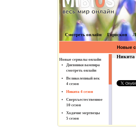
Рухнувшие небеса
5 сезон
Город соблазнов
Коли ми вдома 2
сезон
Штамм 2 сезон
Пес
Код Константина
Интерны 13 сезон
Кухня 5 сезон
Сверхъестественное
11 сезон
Ходячие мертвецы
6 сезон
Клиника
Молодежка 3 сезон
Сериалы 2014
Сериалы 2012-2013