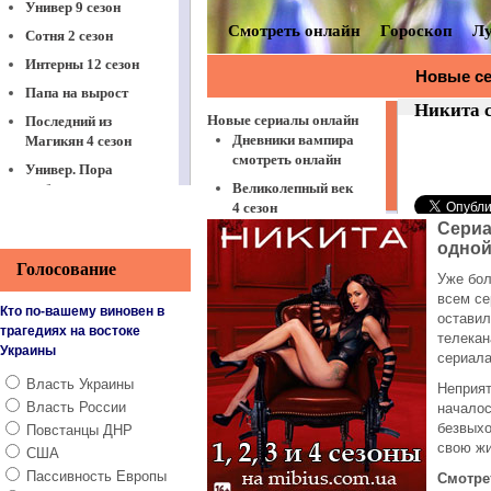
Универ 9 сезон
Сотня 2 сезон
Интерны 12 сезон
Папа на вырост
Последний из
Магикян 4 сезон
Универ. Пора
выбирать
Віталька 7 сезон
Сериа
Между нами,
одной
девочками
Голосование
Уже бол
Физрук 3 сезон
всем се
Кто по-вашему виновен в
оставил
Корабль 2 сезон
трагедиях на востоке
телекан
Украины
Это любовь
сериала
ЧОП
Власть Украины
Неприят
Власть России
Реальные пацаны
началос
8 сезон
безвыхо
Повстанцы ДНР
свою жи
США
Останній москаль
Пассивность Европы
Смотре
Принц Сибири