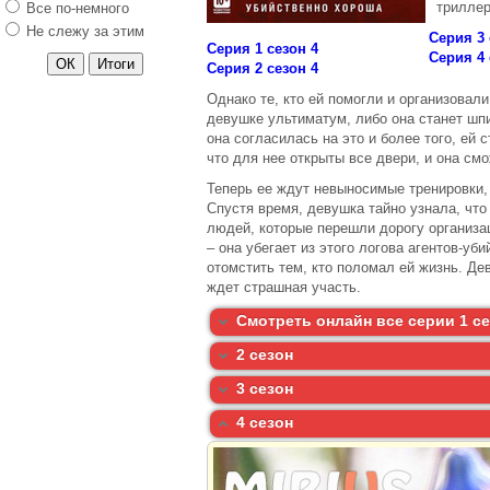
триллер
Все по-немного
Моя кохана Діла
Не слежу за этим
Серия 3 
Серия 1 сезон 4
Сладкая жизнь 2
Серия 4 
Серия 2 сезон 4
сезон
Коварные
Однако те, кто ей помогли и организовал
горничные 3 сезон
девушке ультиматум, либо она станет шп
она согласилась на это и более того, ей 
Милые
что для нее открыты все двери, и она с
обманщицы 6
сезон
Теперь ее ждут невыносимые тренировки, 
Спустя время, девушка тайно узнала, что
Воронины 15 сезон
людей, которые перешли дорогу организа
Мажор 2 сезон
– она убегает из этого логова агентов-уб
отомстить тем, кто поломал ей жизнь. Де
Универ.
ждет страшная участь.
Свадебный сезон
Черная роза
Смотреть онлайн все серии 1 с
Меч 2 сезон
2 сезон
Темная материя
3 сезон
Под куполом 3
4 сезон
сезон
Форс-Мажоры 5
сезон