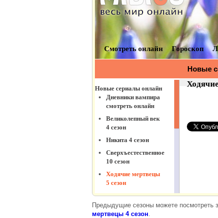
Рухнувшие небеса
5 сезон
Город соблазнов
Коли ми вдома 2
сезон
Штамм 2 сезон
Пес
Код Константина
Интерны 13 сезон
Кухня 5 сезон
Сверхъестественное
11 сезон
Ходячие мертвецы
6 сезон
Клиника
Молодежка 3 сезон
Сериалы 2014
Предыдущие сезоны можете посмотреть з
Сериалы 2012-2013
мертвецы 4 сезон
.