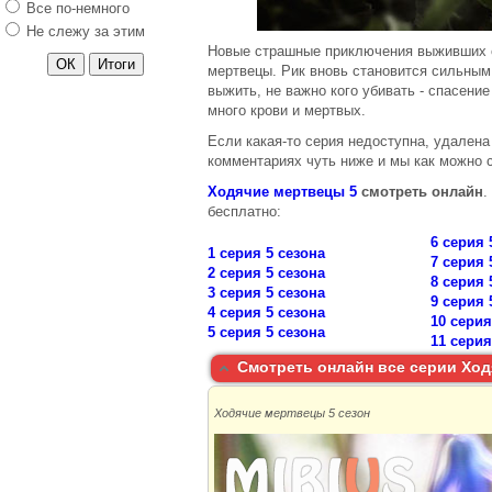
Все по-немного
Моя кохана Діла
Не слежу за этим
Сладкая жизнь 2
Новые страшные приключения выживших с
сезон
мертвецы. Рик вновь становится сильным 
выжить, не важно кого убивать - спасени
Коварные
много крови и мертвых.
горничные 3 сезон
Если какая-то серия недоступна, удалена
Милые
комментариях чуть ниже и мы как можно 
обманщицы 6
сезон
Ходячие мертвецы 5
смотреть онлайн
.
бесплатно:
Воронины 15 сезон
6 серия 
Мажор 2 сезон
1 серия 5 сезона
7 серия 
Универ.
2 серия 5 сезона
8 серия 
Свадебный сезон
3 серия 5 сезона
9 серия 
4 серия 5 сезона
Черная роза
10 серия
5 серия 5 сезона
11 серия
Меч 2 сезон
Смотреть онлайн все серии Ход
Темная материя
Под куполом 3
Ходячие мертвецы 5 сезон
сезон
Форс-Мажоры 5
сезон