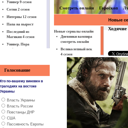
Универ 9 сезон
Сотня 2 сезон
Интерны 12 сезон
Папа на вырост
Последний из
Магикян 4 сезон
Универ. Пора
выбирать
Віталька 7 сезон
Между нами,
девочками
Голосование
Физрук 3 сезон
Кто по-вашему виновен в
Корабль 2 сезон
трагедиях на востоке
Украины
Это любовь
ЧОП
Власть Украины
Власть России
Реальные пацаны
8 сезон
Повстанцы ДНР
США
Останній москаль
Пассивность Европы
Принц Сибири