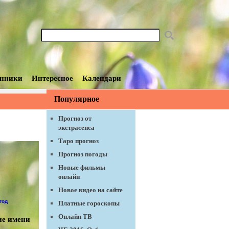
нники
Интересное
Календари
Популярное
Прогноз от
экстрасенса
Таро прогноз
Прогноз погоды
Новые фильмы
онлайн
Новое видео на сайте
Платные гороскопы
Онлайн ТВ