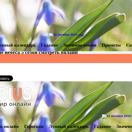
унный календарь
Гадание
Значение имени
Приметы
Со
е небеса 5 сезон смотреть онлайн