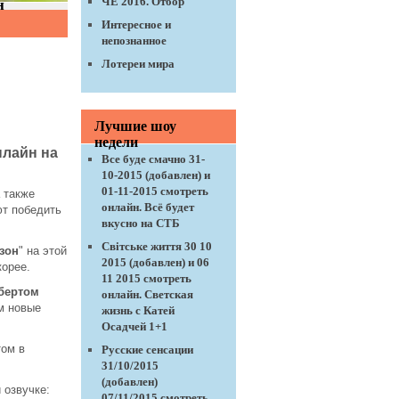
ЧЕ 2016. Отбор
Интересное и
непознанное
Лотереи мира
Лучшие шоу
недели
нлайн на
Все буде смачно 31-
10-2015 (добавлен) и
01-11-2015 смотреть
 также
онлайн. Всё будет
ют победить
вкусно на СТБ
Світське життя 30 10
зон
" на этой
2015 (добавлен) и 06
корее.
11 2015 смотреть
бертом
онлайн. Светская
м новые
жизнь с Катей
Осадчей 1+1
том в
Русские сенсации
31/10/2015
(добавлен)
 озвучке:
07/11/2015 смотреть