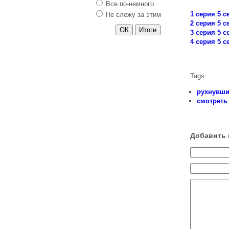
Все по-немного
Моя кохана Діла
1 серия 5 с
Не слежу за этим
2 серия 5 с
Сладкая жизнь 2
3 серия 5 с
сезон
4 серия 5 с
Коварные
горничные 3 сезон
Милые
Tags:
обманщицы 6
сезон
рухнувши
Воронины 15 сезон
смотреть
Мажор 2 сезон
Универ.
Добавить 
Свадебный сезон
Черная роза
Меч 2 сезон
Темная материя
Под куполом 3
сезон
Форс-Мажоры 5
сезон