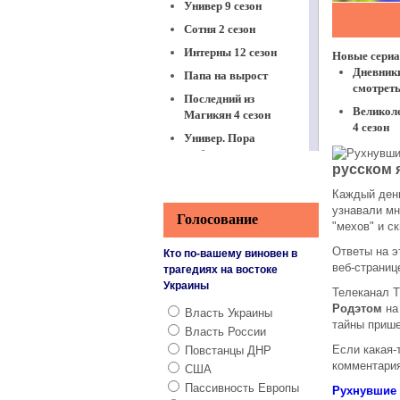
Универ 9 сезон
Сотня 2 сезон
Интерны 12 сезон
Папа на вырост
Последний из
Магикян 4 сезон
Универ. Пора
выбирать
русском 
Віталька 7 сезон
Каждый день
Между нами,
узнавали мн
девочками
Голосование
"мехов" и с
Физрук 3 сезон
Ответы на э
Кто по-вашему виновен в
Корабль 2 сезон
веб-страниц
трагедиях на востоке
Украины
Это любовь
Телеканал 
Родэтом
на 
ЧОП
Власть Украины
тайны прише
Власть России
Реальные пацаны
8 сезон
Если какая-
Повстанцы ДНР
комментария
США
Останній москаль
Пассивность Европы
Рухнувшие 
Принц Сибири