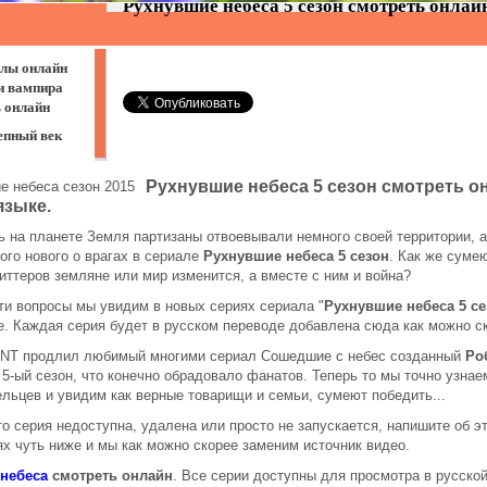
Рухнувшие небеса 5 сезон смотреть о
языке.
 на планете Земля партизаны отвоевывали немного своей территории, а
ого нового о врагах в сериале
Рухнувшие небеса 5 сезон
. Как же суме
киттеров земляне или мир изменится, а вместе с ним и война?
ти вопросы мы увидим в новых сериях сериала "
Рухнувшие небеса 5 се
е. Каждая серия будет в русском переводе добавлена сюда как можно с
TNT продлил любимый многими сериал Сошедшие с небес созданный
Ро
5-ый сезон, что конечно обрадовало фанатов. Теперь то мы точно узнае
льцев и увидим как верные товарищи и семьи, сумеют победить...
то серия недоступна, удалена или просто не запускается, напишите об э
х чуть ниже и мы как можно скорее заменим источник видео.
небеса
смотреть онлайн
. Все серии доступны для просмотра в русской