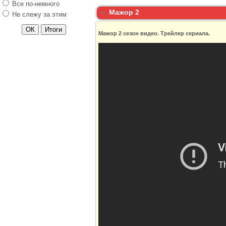
Все по-немного
Моя кохана Діла
Мажор 2
Не слежу за этим
Сладкая жизнь 2
сезон
Мажор 2 сезон видео. Трейлер сериала.
Коварные
горничные 3 сезон
Милые
обманщицы 6
сезон
Воронины 15 сезон
Мажор 2 сезон
Универ.
Свадебный сезон
Черная роза
Меч 2 сезон
Темная материя
Под куполом 3
сезон
Форс-Мажоры 5
сезон