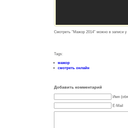
Рухнувшие небеса
5 сезон
Город соблазнов
Коли ми вдома 2
сезон
Смотреть "Мажор 2014" можно в записи у 
Штамм 2 сезон
Пес
Код Константина
Tags:
Интерны 13 сезон
мажор
Кухня 5 сезон
смотреть онлайн
Сверхъестественное
11 сезон
Ходячие мертвецы
Добавить комментарий
6 сезон
Имя (обя
Клиника
Молодежка 3 сезон
E-Mail
Сериалы 2014
Сериалы 2012-2013