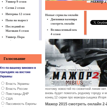
Универ 9 сезон
Сотня 2 сезон
Интерны 12 сезон
Папа на вырост
Последний из
Магикян 4 сезон
Универ. Пора
выбирать
Віталька 7 сезон
Между нами,
девочками
Голосование
Физрук 3 сезон
Кто по-вашему виновен в
Корабль 2 сезон
трагедиях на востоке
Украины
Это любовь
ЧОП
Власть Украины
Власть России
поэтому новостей по сюжетной линии нет.
Реальные пацаны
вновь будет помогать родному городу и м
8 сезон
Повстанцы ДНР
конец 12 серии про мажора-сыщика Игоря 
США
Останній москаль
Пассивность Европы
Мажор 2015 смотреть онлайн 2-й
Принц Сибири