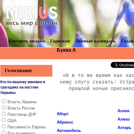
Смотреть онлайн
Гороскоп
Лунный календарь
Гадан
Буква А
Голосование
«И в то же время как за
нему слугу сказать: Устр
Кто по-вашему виновен в
трагедиях на востоке
прошлой ночью приснил
Украины
Власть Украины
Власть России
Аллея
Аборт
Повстанцы ДНР
Алмаз
США
Абрикос
Пассивность Европы
Алтарь
Автомобиль
Все по-немного