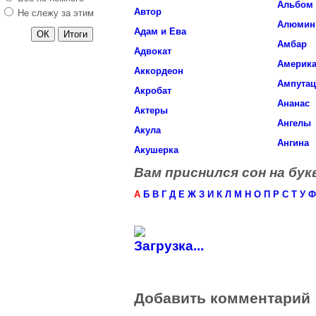
Альбом
Автор
Не слежу за этим
Алюмин
Адам и Ева
Амбар
Адвокат
Америк
Аккордеон
Ампута
Акробат
Ананас
Актеры
Ангелы
Акула
Ангина
Акушерка
Вам приснился сон на букв
А
Б
В
Г
Д
Е
Ж
З
И
К
Л
М
Н
О
П
Р
С
Т
У
Ф
Загрузка...
Добавить комментарий