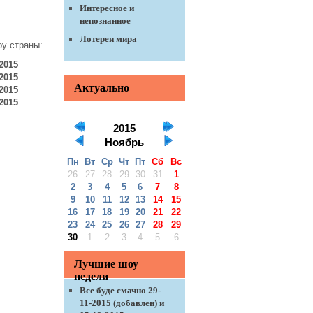
Интересное и
непознанное
Лотереи мира
оу страны:
-2015
-2015
Актуально
-2015
-2015
2015
Ноябрь
Пн
Вт
Ср
Чт
Пт
Сб
Вс
26
27
28
29
30
31
1
2
3
4
5
6
7
8
9
10
11
12
13
14
15
16
17
18
19
20
21
22
23
24
25
26
27
28
29
30
1
2
3
4
5
6
Лучшие шоу
недели
Все буде смачно 29-
11-2015 (добавлен) и