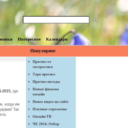
нники
Интересное
Календари
Популярное
11-2015
Прогноз от
экстрасенса
Таро прогноз
Прогноз погоды
Новые фильмы
1-2015,
где
онлайн
Новое видео на сайте
в, когда им
Платные гороскопы
цорами! Так
кта.
Онлайн ТВ
ЧЕ 2016. Отбор