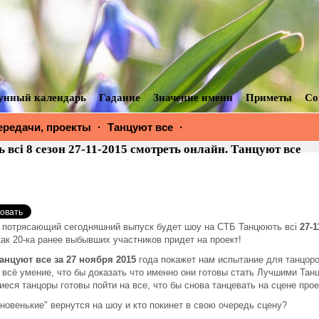
унный календарь
Гадание
Значение имени
Приметы
Со
ередачи, проекты
·
Танцуют все
·
Танцюють всі 8 сезон 27-
онлайн. Танцуют все
всі 8 сезон 27-11-2015 смотреть онлайн. Танцуют все
 потрясающий сегодняшний выпуск будет шоу на СТБ Танцюють всі
27-1
ак 20-ка ранее выбывших участников придет на проект!
анцуют все за 27 ноября 2015
года покажет нам испытание для танцоро
 всё умение, что бы доказать что именно они готовы стать Лучшими Тан
иеся танцоры готовы пойти на все, что бы снова танцевать на сцене прое
новенькие" вернутся на шоу и кто покинет в свою очередь сцену?