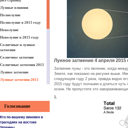
(все страны)
Лунные влияния
Полнолуние
Полнолуние в 2015 году
Новолуние
Новолуние в 2015 году
Солнечные и лунные
затмения
Солнечное затмение
Лунное затмение 4 апреля 2015 
Солнечные затмения 2015
Затмение луны - это явление, когда меж
Лунное затмение
Земля, как показано на рисунке выше. И
следующем году 2 раза, правда видно его
Лунные затмения 2015
2015 году будут полными и длиться чуть 
Затмения 2012-2016
осени. Не пропустите это завораживающи
Календарь стрижек 2015
1.
Лунный календарь
Голосование
стрижки волос
Посевной лунный
Кто по-вашему виновен в
календарь
трагедиях на востоке
Посевная таблица 2015
Украины