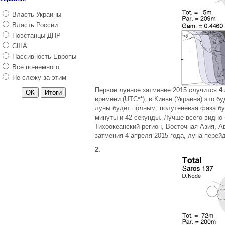
Посевной календарь 2015
Власть Украины
Лунный календарь
Власть России
красоты
Повстанцы ДНР
США
2014 год
Пассивность Европы
2013 год
Все по-немного
2012 год
Не слежу за этим
2011 год
Первое лунное затмение 2015 случится
4
Календарь рыболова 2015
времени (UTC**), в Киеве (Украина) это б
луны будет полным, полутеневая фаза буде
минуты и 42 секунды. Лучше всего видно 
Тихоокеанский регион, Восточная Азия, А
затмения 4 апреля 2015 года, луна перейд
2.