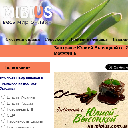
Смотреть онлайн
Гороскоп
Лунный календарь
Гадани
Завтрак с Юлией Высоцкой от 2
маффины
Голосование
Кто по-вашему виновен в
трагедиях на востоке
Украины
Власть Украины
Власть России
Повстанцы ДНР
США
Пассивность Европы
Все по-немного