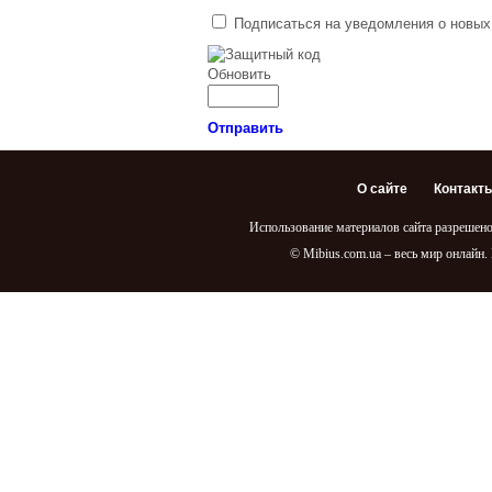
Хто зверху? 3
Подписаться на уведомления о новых
сезон
Инспектор
Обновить
Фреймут
Квартирный
Отправить
вопрос
Танцы
О сайте
Контакт
Топ-модель по-
русски 5 сезон
Использование материалов сайта разрешено
Новая волна 2014
© Mibius.com.ua – весь мир онлайн.
Врятуйте нашу
сім’ю 3 сезон
Большие надежды
Ментор
Голос 3 сезон.
Россия
Х-Фактор 5 сезон
Хочу к Меладзе
Операция Красота