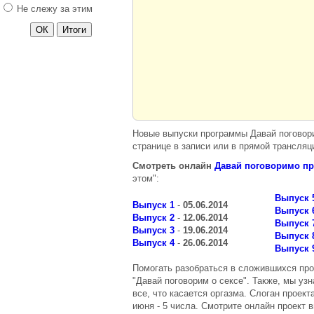
Не слежу за этим
Завтрак с Юлией
Высоцкой
Прямой эфир с
Борисом
Корчевниковым
Сегодня вечером
Говорит Украина
Стосується
кожного
Новые выпуски программы Давай поговори
странице в записи или в прямой трансля
Русские сенсации
Смотреть онлайн
Давай поговоримо п
Центральное
этом":
телевидение
Выпуск 
Розсміши коміка
Выпуск 1
-
05.06.2014
Выпуск 
6, 7 сезон
Выпуск 2
-
12.06.2014
Выпуск 
Stand Up на ТНТ
Выпуск 3
-
19.06.2014
Выпуск 
Выпуск 4
-
26.06.2014
Субботний вечер
Выпуск 
Жди меня Украина
Помогать разобраться в сложившихся пр
"Давай поговорим о сексе". Также, мы уз
Перезагрузка
все, что касается оргазма. Слоган проекта
Фазенда
июня - 5 числа. Смотрите онлайн проект в