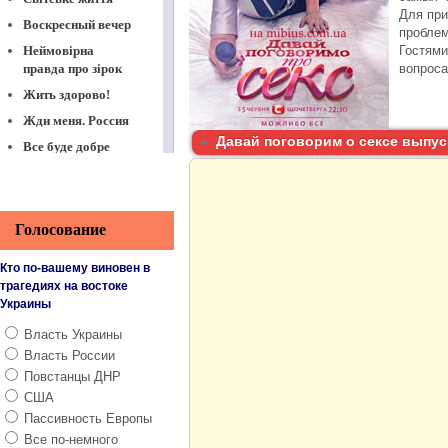
Для при
Воскресный вечер
проблем
Неймовірна
Гостями
правда про зірок
вопроса
Жить здорово!
Жди меня. Россия
Давай поговорим о сексе выпуск
Все буде добре
Давай поженимся
Здоровье с Еленой
Малышевой
Голосование
Пусть говорят
Кто по-вашему виновен в
Модный приговор
трагедиях на востоке
Говорим и
Украины
показываем
Власть Украины
Все буде смачно
Власть России
Поле чудес
Повстанцы ДНР
В наше время.
США
Россия
Пассивность Европы
О самом главном
Все по-немного