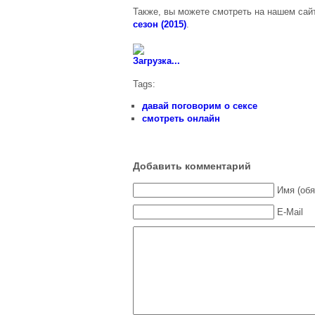
Ты не поверишь!
Также, вы можете смотреть на нашем сай
сезон (2015)
.
Снимите это
немедленно
Смеяться
Загрузка...
разрешается
Tags:
Кулинарный
поединок
давай поговорим о сексе
Дачный ответ
смотреть онлайн
Мій малюк зможе
Ревизорро
Добавить комментарий
Давай поговорим
о сексе
Имя (обя
Вагітна у 16 2
E-Mail
сезон
Абзац
Реальная кухня
Такое кино
Постскриптум
Не спать!