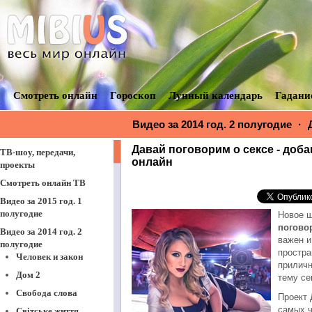
Смотреть онлайн
Гороскоп
Лунный календарь
Гадани
Видео за 2014 год. 2 полугодие
·
Д
Давай поговорим о сексе - доба
ТВ-шоу, передачи,
онлайн
проекты
Смотреть онлайн ТВ
Видео за 2015 год. 1
полугодие
Новое ш
погово
Видео за 2014 год. 2
важен и
полугодие
простра
Человек и закон
приличн
Дом 2
тему се
Свобода слова
Проект 
самых ч
Світське життя