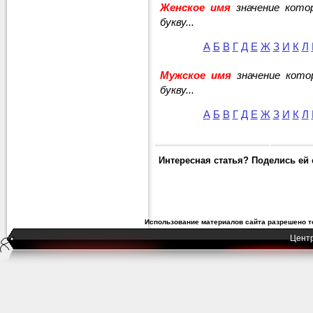
Женское имя
значение кото
букву...
А
Б
В
Г
Д
Е
Ж
З
И
К
Л
Мужское имя
значение кото
букву...
А
Б
В
Г
Д
Е
Ж
З
И
К
Л
Интересная статья? Поделись ей 
Использование материалов сайта разрешено т
Центр