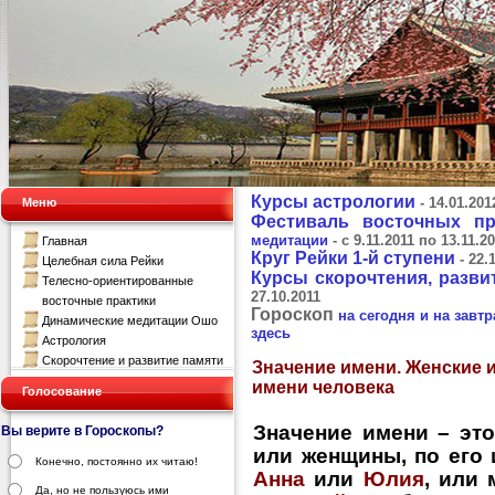
Курсы астрологии
-
14.01.201
Меню
Фестиваль восточных пр
медитации
- с
9.11.2011 по 13.11.2
Главная
Круг Рейки 1-й ступени
-
22.
Целебная сила Рейки
Курсы скорочтения, разви
Телесно-ориентированные
27.10.2011
восточные практики
Гороскоп
на сегодня и на завтр
Динамические медитации Ошо
здесь
Астрология
Скорочтение и развитие памяти
Значение имени. Женские и
имени человека
Голосование
Значение имени
– это
Вы верите в Гороскопы?
или женщины, по его 
Конечно, постоянно их читаю!
Анна
или
Юлия
, или
Да, но не пользуюсь ими