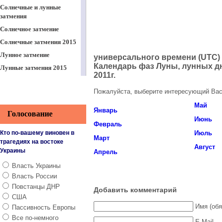
Солнечные и лунные
затмения
Солнечное затмение
Солнечные затмения 2015
Лунное затмение
универсального времени (UTC)
Календарь фаз Луны, лунных дн
Лунные затмения 2015
2011г.
Затмения 2012-2016
Пожалуйста, выберите интересующий Вас
Календарь стрижек 2015
Май
Лунный календарь
Январь
Голосование
стрижки волос
Июнь
Февраль
Посевной лунный
Кто по-вашему виновен в
Июль
календарь
Март
трагедиях на востоке
Август
Посевная таблица 2015
Украины
Апрель
Посевной календарь 2015
Власть Украины
Лунный календарь
Власть России
красоты
Повстанцы ДНР
Добавить комментарий
США
2014 год
Имя (обя
Пассивность Европы
2013 год
Все по-немного
E-Mail