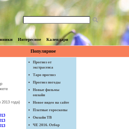
нники
Интересное
Календари
Популярное
ет стать
Прогноз от
экстрасенса
Таро прогноз
Прогноз погоды
ир
ожете
Новые фильмы
онлайн
 2013 года)
Новое видео на сайте
Платные гороскопы
013
Онлайн ТВ
013
ЧЕ 2016. Отбор
013