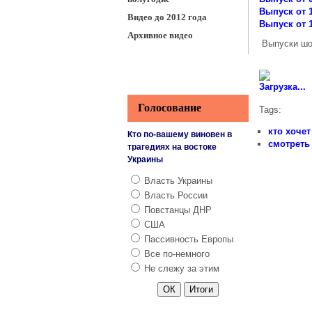
Выпуск от 1
Видео до 2012 года
Выпуск от 1
Архивное видео
Выпуски шоу
Загрузка...
Голосование
Tags:
кто хоче
Кто по-вашему виновен в
смотреть
трагедиях на востоке
Украины
Власть Украины
Власть России
Повстанцы ДНР
США
Пассивность Европы
Все по-немного
Не слежу за этим