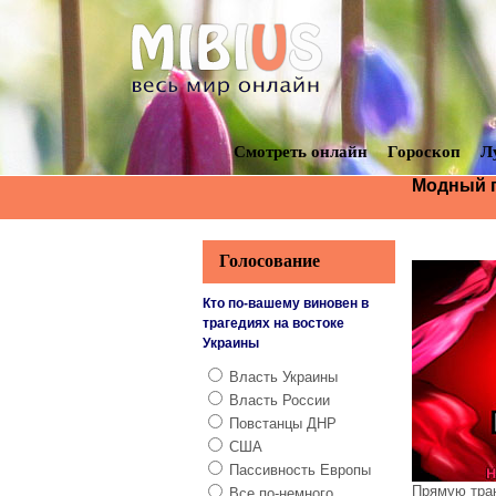
Смотреть онлайн
Гороскоп
Л
Модный п
Голосование
Кто по-вашему виновен в
трагедиях на востоке
Украины
Власть Украины
Власть России
Повстанцы ДНР
США
Пассивность Европы
Прямую тран
Все по-немного