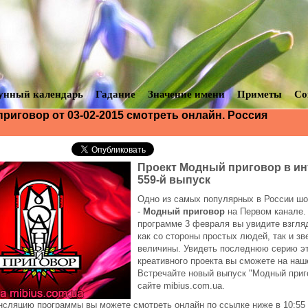
унный календарь
Гадание
Значение имени
Приметы
Со
риговор от 03-02-2015 смотреть онлайн. Россия
Проект Модный приговор в ин
559-й выпуск
Одно из самых популярных в России шо
-
Модный приговор
на Первом канале.
программе 3 февраля вы увидите взгляд
как со стороны простых людей, так и з
величины. Увидеть последнюю серию э
креативного проекта вы сможете на наш
Встречайте новый выпуск "Модный приг
сайте mibius.com.ua.
сляцию программы вы можете смотреть онлайн по ссылке ниже в 10:55