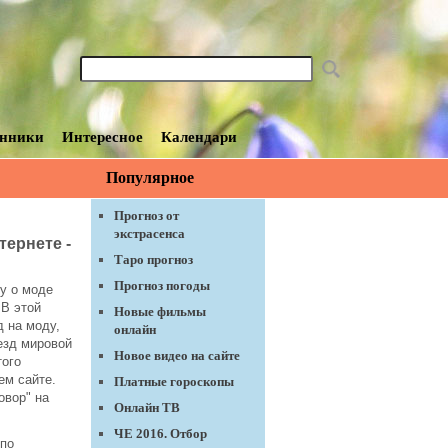
нники
Интересное
Календари
Популярное
Прогноз от
экстрасенса
тернете -
Таро прогноз
Прогноз погоды
у о моде
 В этой
Новые фильмы
 на моду,
онлайн
везд мировой
Новое видео на сайте
того
ем сайте.
Платные гороскопы
овор" на
Онлайн ТВ
ЧЕ 2016. Отбор
 по