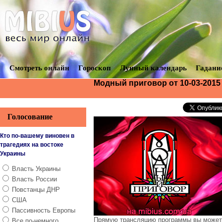
Смотреть онлайн
Гороскоп
Лунный календарь
Гадани
Модный приговор от 10-03-2015
Голосование
Кто по-вашему виновен в
трагедиях на востоке
Украины
Власть Украины
Власть России
Повстанцы ДНР
США
Пассивность Европы
Прямую трансляцию программы вы можете 
Все по-немного