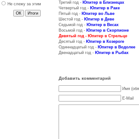
Стрельце
Третий год -
Юпитер в Близнецах
Не слежу за этим
Четвертый год -
Юпитер в Раке
Юпитер в Козероге
Пятый год -
Юпитер во Льве
Юпитер в Водолее
Шестой год -
Юпитер в Деве
Седьмой год -
Юпитер в Весах
Юпитер в Рыбах
Восьмой год -
Юпитер в Скорпионе
Венера и ее влияние
Девятый год - Юпитер в Стрельце
Десятый год -
Юпитер в Козероге
2014 год
Одиннадцатый год -
Юпитер в Водолее
2013 год
Двенадцатый год -
Юпитер в Рыбах
2012 год
2011 год
Добавить комментарий
Имя (обя
E-Mail