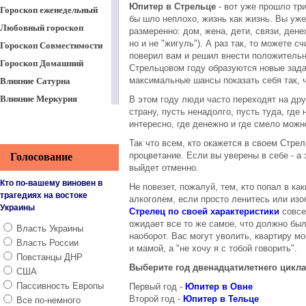
Юпитер в Стрельце
- вот уже прошло тр
Гороскоп еженедельный
бы шло неплохо, жизнь как жизнь. Вы уже
Любовный гороскоп
размеренно: дом, жена, дети, связи, дене
но и не "жигуль"). А раз так, то можете 
Гороскоп Совместимости
поверил вам и решил внести положительн
Гороскоп Домашний
Стрельцовом году образуются новые зада
максимальные шансы показать себя так, ч
Влияние Сатурна
Влияние Меркурия
В этом году люди часто переходят на дру
страну, пусть ненадолго, пусть туда, где 
Влияние планеты Юпитер
интересно, где денежно и где смело можн
Юпитер в Овне
Так что всем, кто окажется в своем Стр
Юпитер в Тельце
процветание. Если вы уверены в себе - а 
Голосование
Юпитер в
выйдет отменно.
Близнецах
Кто по-вашему виновен в
Не повезет, пожалуй, тем, кто попал в ка
Юпитер в Раке
трагедиях на востоке
алкоголем, если просто ленитесь или изо
Украины
Стрелец по своей характеристики
совсе
Юпитер во Льве
ожидает все то же самое, что должно был
Власть Украины
Юпитер в Деве
наоборот. Вас могут уволить, квартиру мо
Власть России
Юпитер в Весах
и мамой, а "не хочу я с тобой говорить".
Повстанцы ДНР
Юпитер в
Выберите год двенадцатилетнего цикла
США
Скорпионе
Пассивность Европы
Первый год -
Юпитер в Овне
Юпитер в
Второй год -
Юпитер в Тельце
Все по-немного