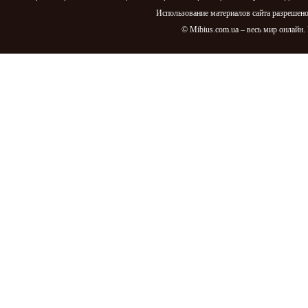
году. Поздравления.
Щедривки, посевалки
Использование материалов сайта разрешено
© Mibius.com.ua – весь мир онлайн.
С рождеством христовым
2014. СМС поздравления
на украинском и русском
языках
День святого Валентина
Поздравление с
Рождеством Христовым
2014
Поздравления с
рождеством 2015
Поздравление к Новому
году 2014
Славянские Резы Рода
Интересное за 2012 год