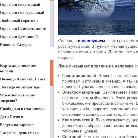
Гороскоп ежедневный
Гороскоп еженедельный
Любовный гороскоп
Гороскоп Совместимости
Гороскоп Домашний
Солнца, а
полнолунием
— их противосто
Влияние Сатурна
рост и убывание. В лунном месяце сущес
первая и третья четверть. Длительность
Влияние Меркурия
неделю.
Влияние планеты Юпитер
Карта авиа-полетов
Луна оказывает влияние на человека
ср
Венера и ее влияние
онлайн
Гравитационный
. Влияет на движение
2014 год
Помощь Димочке, 13 лет
приливам и отливам в океанах. А так к
2013 год
влияние Луны на человека очень замет
Легенда об Атлантиде
Электромагнитный
. Земля имеет элек
2012 год
Что отбирает нашу
находится каждый человек. Электромаг
2011 год
энергию?
биохимические процессы в организме. 
Западный гороскоп. 2011
Свободная и счастливая
ускоряет либо, напротив, замедляет би
год
состоянии и самочувствии каждого чело
Дети Индиго
Климатический
. Луна оказывает суще
Радуга на тарелке
условий и на образование геомагнитны
тайфуны и цунами.
1 апреля - день смеха
Световой
. Чем темнее ночь, тем боль