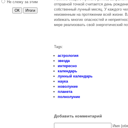
Науз
Не слежу за этим
отправной точкой считается день рожден
Поздравление с Пасхой
собственный лунный месяц. У каждого ч
Христовой. Часть 2
неизменным на протяжении всей жизни. 
избежать многих опасностей и неприятнос
Поздравления с Пасхой
мере реализовать свой энергетический по
2014
Поздравления с 9 мая -
День Победы
Поздравление с днем
Tags:
святого Николая
астрология
Когда стричь волосы?
звезда
интересно
Поздравления 14 февраля
календарь
13 число - понедельник
лунный календарь
Управление реальностью
наука
новолуние
Гороскоп на Пальцах?
планета
Секрет и Трансерфинг
полнолуние
Йога для начинающих
Свойства медитации
Добавить комментарий
Хэллоуин
Имя (обя
Паранормальные явления