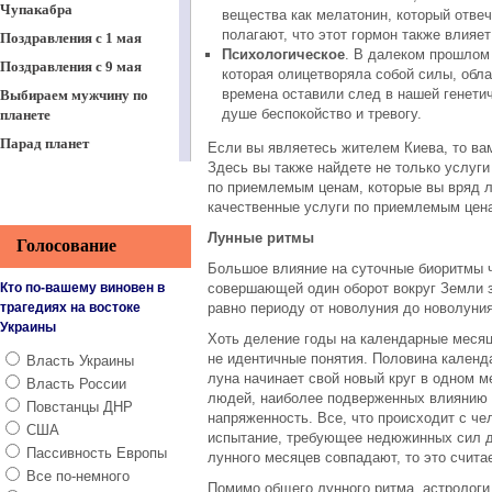
Чупакабра
вещества как мелатонин, который отвеч
полагают, что этот гормон также влияе
Поздравления с 1 мая
Психологическое
. В далеком прошлом
Поздравления с 9 мая
которая олицетворяла собой силы, обл
времена оставили след в нашей генети
Выбираем мужчину по
душе беспокойство и тревогу.
планете
Парад планет
Если вы являетесь жителем Киева, то ва
Здесь вы также найдете не только услуг
Поздравления Пасха 2015
по приемлемым ценам, которые вы вряд л
Казаки-характерники
качественные услуги по приемлемым цен
Поздравления с 8 марта
Лунные ритмы
Голосование
Гороскоп
Большое влияние на суточные биоритмы 
Развлечения старого
Кто по-вашему виновен в
совершающей один оборот вокруг Земли з
Киева
трагедиях на востоке
равно периоду от новолуния до новолуния
Украины
Тараканы
Хоть деление годы на календарные месяц
не идентичные понятия. Половина календ
Власть Украины
Северное сияние
луна начинает свой новый круг в одном м
Власть России
Как улучшить память?
людей, наиболее подверженных влиянию 
Повстанцы ДНР
напряженность. Все, что происходит с че
Работа в интернете
США
испытание, требующее недюжинных сил дл
Вечная ценность
Пассивность Европы
лунного месяцев совпадают, то это счит
Все по-немного
Тайные знания славян.
Помимо общего лунного ритма, астрологи