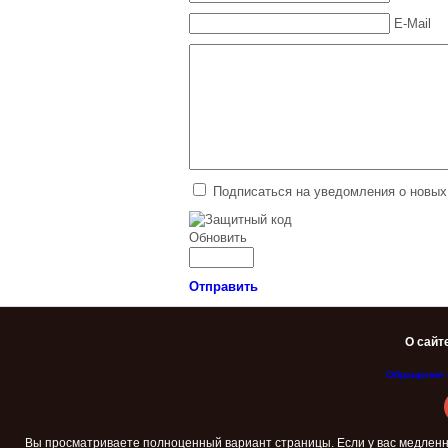
Телепатия
E-Mail
Сила мысли
Астрология и
беременность
Астрология и
беременность. Часть 2
Что подарить на 8 марта?
Что подарить девушке на
Подписаться на уведомления о новых
14 февраля?
Поздравления с 8 марта
Обновить
Поздравления с 23
февраля
Отправить
Поздравления с 8 марта.
Часть 2
О сайт
Открытка со Старым
новым годом 2014. Видео
Обращение 
Поздравления с 14
февраля
Старый новый год 2014
Вы просматриваете полноценный вариант страницы. Если у вас медленн