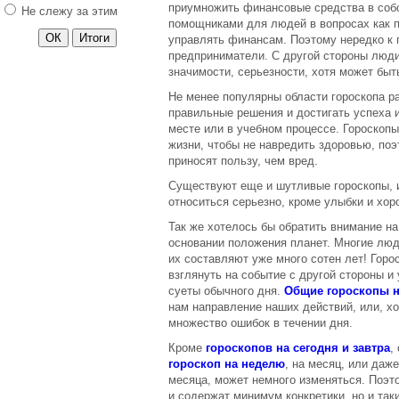
приумножить финансовые средства в соб
Не слежу за этим
Поздравления 14 февраля
помощниками для людей в вопросах как п
13 число - понедельник
управлять финансам. Поэтому нередко к
предприниматели. С другой стороны люди
Управление реальностью
значимости, серьезности, хотя может быть
Гороскоп на Пальцах?
Не менее популярны области гороскопа р
Секрет и Трансерфинг
правильные решения и достигать успеха и
Йога для начинающих
месте или в учебном процессе. Гороскоп
жизни, чтобы не навредить здоровью, по
Свойства медитации
приносят пользу, чем вред.
Хэллоуин
Существуют еще и шутливые гороскопы, 
Паранормальные явления
относиться серьезно, кроме улыбки и хор
Телепатия
Так же хотелось бы обратить внимание н
Сила мысли
основании положения планет. Многие люди
их составляют уже много сотен лет! Гор
Астрология и
взглянуть на событие с другой стороны и
беременность
суеты обычного дня.
Общие гороскопы н
Астрология и
нам направление наших действий, или, х
беременность. Часть 2
множество ошибок в течении дня.
Что подарить на 8 марта?
Кроме
гороскопов на сегодня и завтра
,
гороскоп на неделю
, на месяц, или даже
Поздравления с 23
месяца, может немного изменяться. Поэт
февраля
и содержат минимум конкретики, но и так