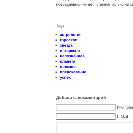
Что подарить девушке на
повседневной жизни. Главное только не з
14 февраля?
Поздравления с 8 марта
Поздравления с 8 марта.
Tags:
Часть 2
астрология
Открытка со Старым
гороскоп
новым годом 2014. Видео
звезда
Поздравления с 14
интересно
февраля
непознанное
планета
Старый новый год 2014
полезно
году. Поздравления.
предсказание
Щедривки, посевалки
успех
С рождеством христовым
2014. СМС поздравления
на украинском и русском
языках
Добавить комментарий
День святого Валентина
Имя (обя
Поздравление с
E-Mail
Рождеством Христовым
2014
Поздравления с