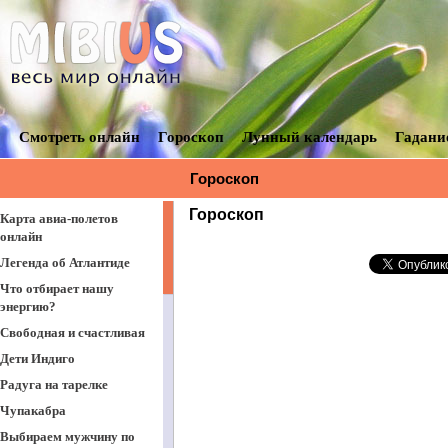
Смотреть онлайн
Гороскоп
Лунный календарь
Гадани
Гороскоп
Гороскоп
Карта авиа-полетов
онлайн
Легенда об Атлантиде
Что отбирает нашу
энергию?
Свободная и счастливая
Дети Индиго
Радуга на тарелке
Чупакабра
Выбираем мужчину по