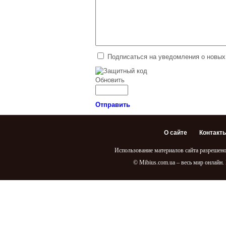
рождеством 2015
Поздравление к Новому
году 2014
Славянские Резы Рода
Интересное за 2012 год
Подписаться на уведомления о новых
Обновить
Отправить
О сайте
Контакт
Использование материалов сайта разрешено
© Mibius.com.ua – весь мир онлайн.