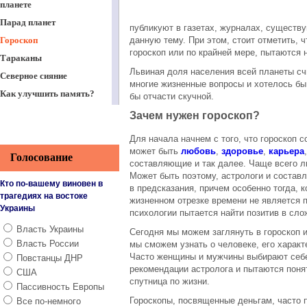
планете
Парад планет
публикуют в газетах, журналах, существу
Гороскоп
данную тему. При этом, стоит отметить, 
гороскоп или по крайней мере, пытаются 
Тараканы
Львиная доля населения всей планеты сч
Северное сияние
многие жизненные вопросы и хотелось бы 
Как улучшить память?
бы отчасти скучной.
Работа в интернете
Зачем нужен гороскоп?
Вечная ценность
Для начала начнем с того, что гороскоп 
Тайные знания славян.
может быть
любовь
,
здоровье
,
карьера
Голосование
Науз
составляющие и так далее. Чаще всего л
Может быть поэтому, астрологи и состав
Поздравление с Пасхой
Кто по-вашему виновен в
в предсказания, причем особенно тогда, 
Христовой. Часть 2
трагедиях на востоке
жизненном отрезке времени не является 
Поздравления с Пасхой
Украины
психологии пытается найти позитив в сло
2014
Власть Украины
Сегодня мы можем заглянуть в гороскоп 
Поздравления с 9 мая -
Власть России
мы сможем узнать о человеке, его характ
День Победы
Часто женщины и мужчины выбирают себе
Повстанцы ДНР
Поздравление с днем
рекомендации астролога и пытаются понят
США
святого Николая
спутница по жизни.
Пассивность Европы
Когда стричь волосы?
Гороскопы, посвященные деньгам, часто 
Все по-немного