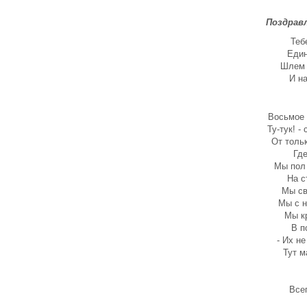
Что подарить девушке на
14 февраля?
Поздравл
Поздравления с 8 марта
Теб
Поздравления с 8 марта.
Един
Часть 2
Шлем 
И н
Открытка со Старым
новым годом 2014. Видео
Поздравления с 14
Восьмое 
февраля
Ту-тук! -
От тольк
Старый новый год 2014
Где
году. Поздравления.
Мы пол
Щедривки, посевалки
На с
С рождеством христовым
Мы св
2014. СМС поздравления
Мы с н
на украинском и русском
Мы к
языках
В п
- Их не
День святого Валентина
Тут м
Поздравление с
Рождеством Христовым
2014
Все
Поздравления с