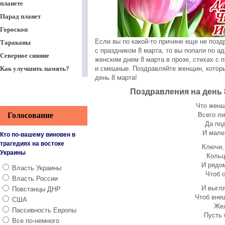
планете
Парад планет
Гороскоп
Если вы по какой-то причине еще не поз
Тараканы
с праздником 8 марта, то вы попали по а
Северное сияние
женским днем 8 марта в прозе, стихах с 
Как улучшить память?
и смешные. Поздравляйте женщин, которы
день 8 марта!
Работа в интернете
Поздравления на день 8
Вечная ценность
Что женщ
Тайные знания славян.
Голосование
Всего л
Науз
Да по
Поздравление с Пасхой
И мален
Кто по-вашему виновен в
Христовой. Часть 2
трагедиях на востоке
Ключи,
Поздравления с Пасхой
Украины
Кольц
2014
И рядо
Власть Украины
Поздравления с 9 мая -
Чтоб 
Власть России
День Победы
И выгля
Повстанцы ДНР
Поздравление с днем
Чтоб внеш
США
святого Николая
Жел
Пассивность Европы
Пусть 
Когда стричь волосы?
Все по-немного