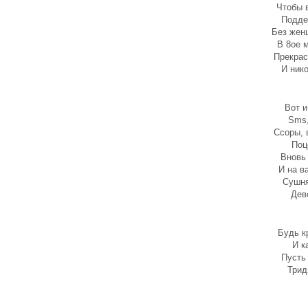
Чтобы 
Подде
Без жен
В 8ое м
Прекрас
И нико
Вот и
Sms,
Ссоры, 
Поц
Вновь
И на в
Сушня
Дево
Будь к
И к
Пусть
Трид