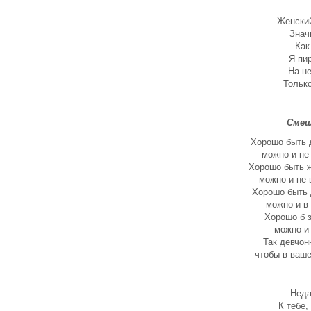
рождеством 2015
Женский
Поздравление к Новому
Знач
году 2014
Как
Славянские Резы Рода
Я пир
На не
Интересное за 2012 год
Только
Смеш
Хорошо быть 
можно и не 
Хорошо быть ж
можно и не 
Хорошо быть 
можно и в 
Хорошо б з
можно и 
Так девчон
чтобы в ваше
Неда
К тебе,