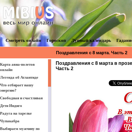
Смотреть онлайн
Гороскоп
Лунный календарь
Гадани
Поздравления с 8 марта. Часть 2
Поздравления с 8 марта в проз
Карта авиа-полетов
Часть 2
онлайн
Легенда об Атлантиде
Что отбирает нашу
энергию?
Свободная и счастливая
Дети Индиго
Радуга на тарелке
Чупакабра
Выбираем мужчину по