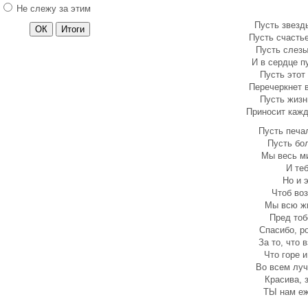
Не слежу за этим
Поздравления 14 февраля
Пусть звезды
13 число - понедельник
Пусть счастье
Управление реальностью
Пусть слезы
Гороскоп на Пальцах?
И в сердце п
Пусть этот 
Секрет и Трансерфинг
Перечеркнет 
Йога для начинающих
Пусть жизнь
Приносит кажд
Свойства медитации
Пусть печал
Хэллоуин
Пусть бо
Паранормальные явления
Мы весь м
И те
Телепатия
Но и 
Сила мысли
Чтоб воз
Астрология и
Мы всю жи
беременность
Пред тоб
Спасибо, ро
Астрология и
За то, что 
беременность. Часть 2
Что горе 
Что подарить на 8 марта?
Во всем луч
Красива, 
Поздравления с 23
ТЫ нам еж
февраля