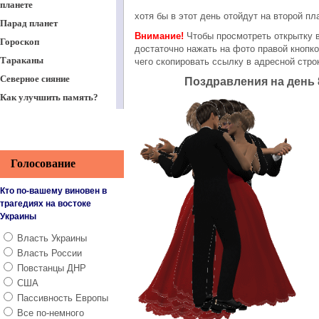
планете
хотя бы в этот день отойдут на второй пла
Парад планет
Внимание!
Чтобы просмотреть открытку в
Гороскоп
достаточно нажать на фото правой кнопк
Тараканы
чего скопировать ссылку в адресной стро
Северное сияние
Поздравления на день 8
Как улучшить память?
Работа в интернете
Вечная ценность
Тайные знания славян.
Голосование
Науз
Поздравление с Пасхой
Кто по-вашему виновен в
Христовой. Часть 2
трагедиях на востоке
Поздравления с Пасхой
Украины
2014
Власть Украины
Поздравления с 9 мая -
Власть России
День Победы
Повстанцы ДНР
Поздравление с днем
США
святого Николая
Пассивность Европы
Когда стричь волосы?
Все по-немного