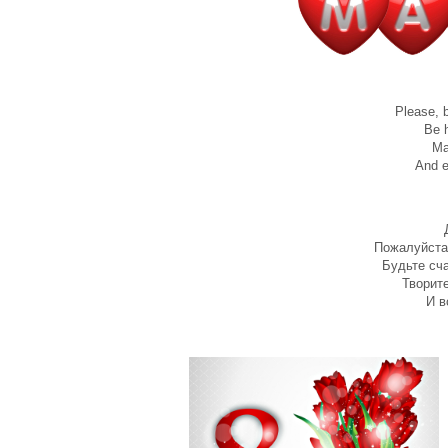
Please, b
Be h
Ma
And e
Пожалуйста
Будьте сч
Творите
И в