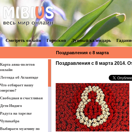
Смотреть онлайн
Гороскоп
Лунный календарь
Гадани
Поздравления с 8 марта
Поздравления с 8 марта 2014. От
Карта авиа-полетов
онлайн
Легенда об Атлантиде
Что отбирает нашу
энергию?
Свободная и счастливая
Дети Индиго
Радуга на тарелке
Чупакабра
Выбираем мужчину по