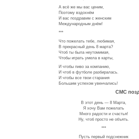
рождеством 2015
А всё же мы вас ценим,
Поздравление к Новому
Поэтому вздохнём
году 2014
И вас поздравим с женским
Международным днём!
Славянские Резы Рода
***
Интересное за 2012 год
Что пожелать тебе, любимая,
В прекрасный день 8 марта?
Чтоб ты была неутомимая,
Чтобы играть умела в карты,
И чтобы пиво за компанию,
И чтоб в футболе разбиралась.
И чтобы все твои старания
Большим успехом увенчались!
СМС позд
В этот день — 8 Марта,
Я хочу Вам пожелать
Много радости и счастья!
Ну, чтоб просто не объять.
***
Пусть первый подснежник