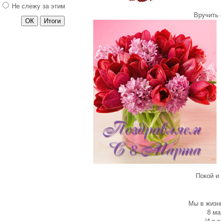
Не слежу за этим
Поздравления 14 февраля
Вручить 
13 число - понедельник
Управление реальностью
Гороскоп на Пальцах?
Секрет и Трансерфинг
Йога для начинающих
Свойства медитации
Хэллоуин
Паранормальные явления
Телепатия
Сила мысли
Астрология и
беременность
Астрология и
Покой и 
беременность. Часть 2
Что подарить на 8 марта?
Поздравления с 23
Мы в жизни
февраля
8 ма