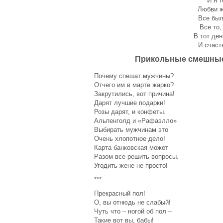
И я т
Что подарить девушке на
Любви ж
14 февраля?
Все был
Поздравления с 8 марта
Все то,
В тот де
Поздравления с 8 марта.
И счаст
Часть 2
Прикольные смешные
Открытка со Старым
новым годом 2014. Видео
Почему спешат мужчины?
Поздравления с 14
Отчего им в марте жарко?
февраля
Закрутились, вот причина!
Дарят лучшие подарки!
Старый новый год 2014
Розы дарят, и конфеты.
году. Поздравления.
Альпенголд и «Рафаэлло»
Щедривки, посевалки
Выбирать мужчинам это
С рождеством христовым
Очень хлопотное дело!
2014. СМС поздравления
Карта банковская может
на украинском и русском
Разом все решить вопросы.
языках
Угодить жене не просто!
День святого Валентина
***
Поздравление с
Прекрасный пол!
Рождеством Христовым
О, вы отнюдь не слабый!
2014
Чуть что – ногой об пол –
Поздравления с
Такие вот вы, бабы!