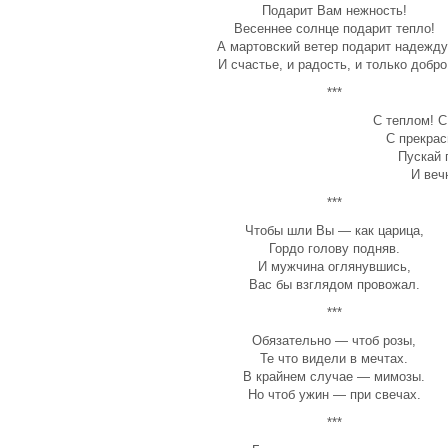
Подарит Вам нежность!
Весеннее солнце подарит тепло!
А мартовский ветер подарит надежду
И счастье, и радость, и только добро
***
С теплом! С
С прекрас
Пускай 
И веч
***
Чтобы шли Вы — как царица,
Гордо голову подняв.
И мужчина оглянувшись,
Вас бы взглядом провожал.
***
Обязательно — чтоб розы,
Те что видели в мечтах.
В крайнем случае — мимозы.
Но чтоб ужин — при свечах.
***