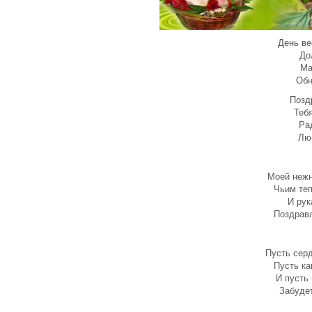
День ве
До
Ма
Обн
Позд
Теб
Ра
Люб
Моей нежн
Чьим теп
И рук
Поздравл
Пусть серд
Пусть ка
И пусть
Забудет