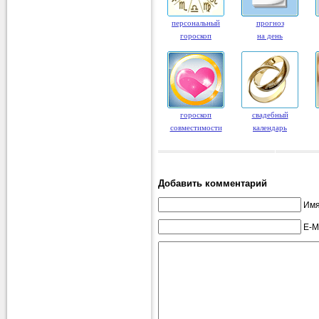
персональный
прогноз
гороскоп
на день
гороскоп
свадебный
совместимости
календарь
Добавить комментарий
Имя
E-M