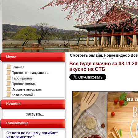
Смотреть онлайн. Новое видео
Все
Меню
смотреть онлайн. Всё будет вкусно 
Все буде смачно за 03 11 2
Главная
вкусно на СТБ
Прогноз от экстрасенса
Таро прогноз
Прогноз погоды
Игровые автоматы
Казино онлайн
Новости
загрузка...
Голосование
От чего по вашему погибнет
человечество?