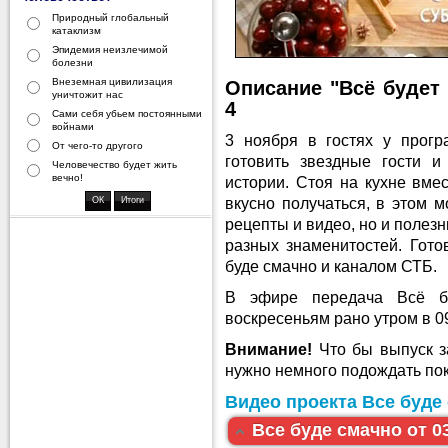
Природный глобальный
катаклизм
Эпидемия неизлечимой
болезни
Внеземная цивилизация
Описание "Всё будет 
уничтожит нас
4
Сами себя убьем постоянными
войнами
3 ноября в гостях у про
От чего-то другого
готовить звездные гости и
Человечество будет жить
вечно!
истории. Стоя на кухне вмес
вкусно получаться, в этом м
рецепты и видео, но и полез
разных знаменитостей. Гото
буде смачно и каналом СТБ.
В эфире передача Всё б
воскресеньям рано утром в 0
Внимание!
Что бы выпуск за
нужно немного подождать пок
Видео проекта Все буде 
Все буде смачно от 03