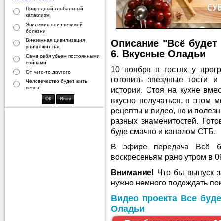
Природный глобальный
катаклизм
Эпидемия неизлечимой
болезни
Внеземная цивилизация
Описание "Всё будет 
уничтожит нас
6.
Вкусные Оладьи
Сами себя убьем постоянными
войнами
10 ноября в гостях у про
От чего-то другого
готовить звездные гости и
Человечество будет жить
вечно!
истории. Стоя на кухне вмес
вкусно получаться, в этом м
рецепты и видео, но и полез
разных знаменитостей. Гото
буде смачно и каналом СТБ.
В эфире передача Всё б
воскресеньям рано утром в 0
Внимание!
Что бы выпуск за
нужно немного подождать пок
Видео проекта Все буде
Оладьи