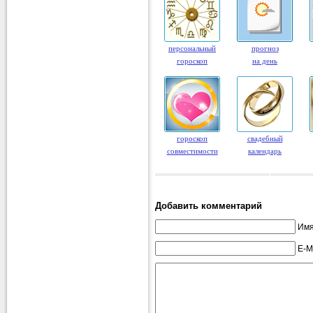
персональный
прогноз
гороскоп
на день
гороскоп
свадебный
совместимости
календарь
Добавить комментарий
Имя
E-M