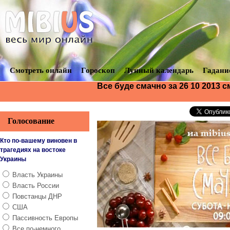
Смотреть онлайн
Гороскоп
Лунный календарь
Гадани
Все буде смачно за 26 10 2013 
Голосование
Кто по-вашему виновен в
трагедиях на востоке
Украины
Власть Украины
Власть России
Повстанцы ДНР
США
Пассивность Европы
Все по-немного