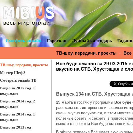
Смотреть онлайн
Гороскоп
Лунный календарь
Гадани
ТВ-шоу, передачи, проекты
·
Все
выпуск 134 смотреть онлайн. Всё 
Все буде смачно за 29 03 2015 
самса.
ТВ-шоу, передачи, проекты
вкусно на СТБ. Хрустящая и сло
Мастер Шеф 3
Смотреть онлайн ТВ
Видео за 2015 год. 1
полугодие
Выпуск 134 на СТБ. Хрустящая 
Видео за 2014 год. 2
29 марта
в гостях у программы
Все буде
полугодие
рассказывать интересные и веселые истор
очень вкусно получаться, в этом можете 
Видео за 2014 год. 1
полезные советы и секреты в приготовлен
полугодие
вместе с проектом Все буде смачно и ка
Видео за 2013 год
В эфире передача Всё будет вкусно обычн