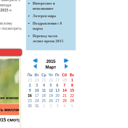
Интересное и
звезда
непознанное
.2015
и
Лотереи мира
Поздравления с 8
овскому
марта
е посмотреть
Перевод часов
летнее время 2015
2015
Март
Пн
Вт
Ср
Чт
Пт
Сб
Вс
23
24
25
26
27
28
1
2
3
4
5
6
7
8
9
10
11
12
13
14
15
16
17
18
19
20
21
22
23
24
25
26
27
28
29
30
31
1
2
3
4
5