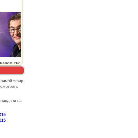
 прямой эфир
осмотреть
передачи на
015
015