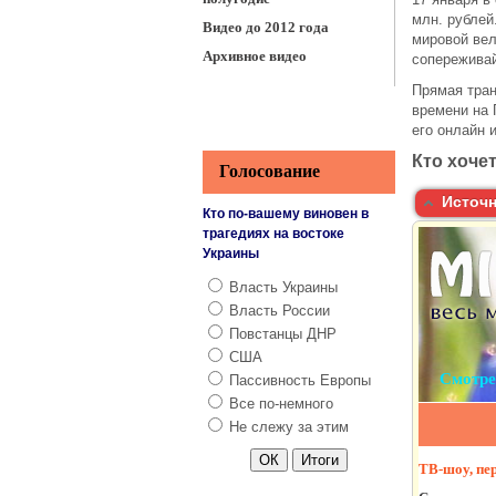
млн. рублей
Видео до 2012 года
мировой вел
Архивное видео
сопереживай
Прямая тран
времени на 
его онлайн 
Кто хочет
Голосование
Источн
Кто по-вашему виновен в
трагедиях на востоке
Украины
Власть Украины
Власть России
Повстанцы ДНР
США
Пассивность Европы
Все по-немного
Не слежу за этим