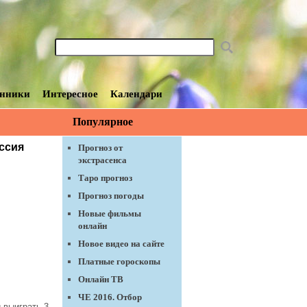
нники
Интересное
Календари
Популярное
ет стать
оссия
Прогноз от
экстрасенса
Таро прогноз
Прогноз погоды
Новые фильмы
онлайн
Новое видео на сайте
Платные гороскопы
Онлайн ТВ
ЧЕ 2016. Отбор
 выиграть 3