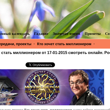
унный календарь
Гадание
Значение имени
Приметы
Со
ередачи, проекты
·
Кто хочет стать миллионером
·
Кто хоч
ом от 17-01-2015 смотреть онлайн. Россия
т стать миллионером от 17-01-2015 смотреть онлайн. Р
 студию проекта
Кто хочет стать миллионером
снова войдет желающий