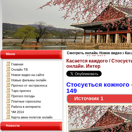
Смотреть онлайн. Новое видео
Кас
Меню
кожного за 01-05-2014 смотреть онл
Касается каждого / Стосуєт
Главная
онлайн. Интер
Онлайн ТВ
Новое видео на сайте
Новые фильмы онлайн
Стосується кожного 
Прогноз от экстрасенса
149
Таро прогноз
Прогноз погоды
Источник 1
Платные гороскопы
Работа в интернете
ЧМ 2014
Карта авиа-полетов онлайн
Новости