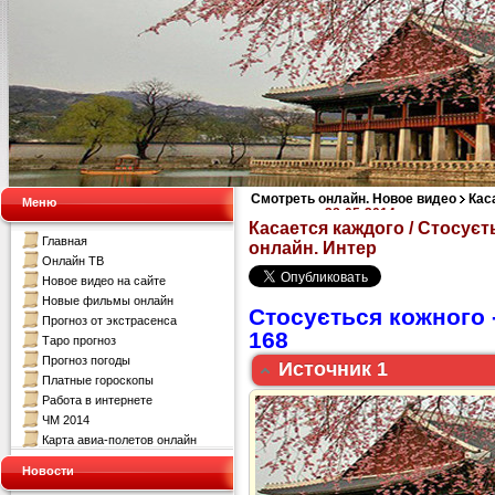
Смотреть онлайн. Новое видео
Кас
Меню
кожного за 28-05-2014 смотреть онл
Касается каждого / Стосуєт
Главная
онлайн. Интер
Онлайн ТВ
Новое видео на сайте
Новые фильмы онлайн
Стосується кожного 
Прогноз от экстрасенса
168
Таро прогноз
Прогноз погоды
Источник 1
Платные гороскопы
Работа в интернете
ЧМ 2014
Карта авиа-полетов онлайн
Новости