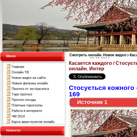
Смотреть онлайн. Новое видео
Кас
Меню
кожного за 29-05-2014 смотреть онл
Касается каждого / Стосуєт
Главная
онлайн. Интер
Онлайн ТВ
Новое видео на сайте
Новые фильмы онлайн
Стосується кожного 
Прогноз от экстрасенса
169
Таро прогноз
Прогноз погоды
Источник 1
Платные гороскопы
Работа в интернете
ЧМ 2014
Карта авиа-полетов онлайн
Новости