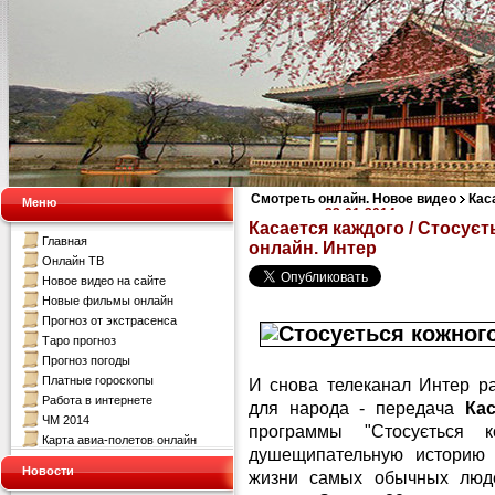
Смотреть онлайн. Новое видео
Кас
Меню
кожного за 22-01-2014 смотреть онл
Касается каждого / Стосуєт
Главная
онлайн. Интер
Онлайн ТВ
Новое видео на сайте
Новые фильмы онлайн
Прогноз от экстрасенса
Таро прогноз
Прогноз погоды
Платные гороскопы
И снова телеканал Интер р
Работа в интернете
для народа - передача
Кас
ЧМ 2014
программы "Стосується 
Карта авиа-полетов онлайн
душещипательную историю 
Новости
жизни самых обычных люде