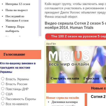
Интерны 12 сезон
Кэйн ведет группу, чтобы заключить мир
соглашается участвовать в рискованном э
Папа на вырост
президент Данте Уоллес объявляет преду
Последний из
Финна опасный оборот.
Магикян 4 сезон
Видео сериала Сотня 2 сезон 5 
Универ. Пора
ноября 2014. Human Trials
выбирать
The 100 2 сезон на русском 5 се
Віталька 7 сезон
Между нами,
AlexFilm
девочками
Физрук 3 сезон
Голосование
Корабль 2 сезон
Кто по-вашему виновен в
Это любовь
трагедиях на востоке
Украины
ЧОП
Реальные пацаны
Власть Украины
8 сезон
Власть России
Останній москаль
Повстанцы ДНР
США
Принц Сибири
Пассивность Европы
Моя кохана Діла
Все по-немного