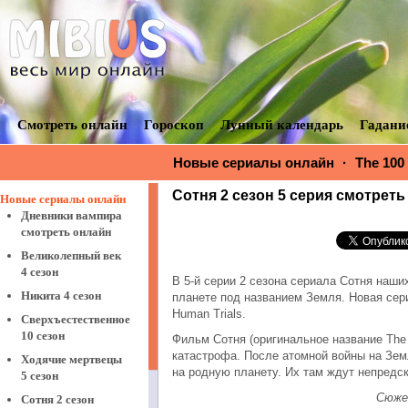
Смотреть онлайн
Гороскоп
Лунный календарь
Гадани
Новые сериалы онлайн
·
The 100
The 100. Human Trials
Сотня 2 сезон 5 серия смотреть 
Новые сериалы онлайн
Дневники вампира
смотреть онлайн
Великолепный век
4 сезон
В 5-й серии 2 сезона сериала Сотня наши
Никита 4 сезон
планете под названием Земля. Новая сери
Human Trials.
Сверхъестественное
10 сезон
Фильм Сотня (оригинальное название The 
катастрофа. После атомной войны на Зем
Ходячие мертвецы
на родную планету. Их там ждут непредс
5 сезон
Сюжет
Сотня 2 сезон